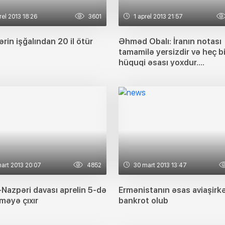
rel 2013 18:26
3601
1 aprel 2013 21:57
rin işğalından 20 il ötür
Əhməd Obalı: İranın notası
tamamilə yersizdir və heç bi
hüquqi əsası yoxdur....
art 2013 20:07
4852
30 mart 2013 13:47
Nazpəri davası aprelin 5-də
Ermənistanın əsas aviaşirkə
əyə çıxır
bankrot olub