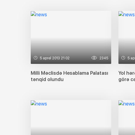
5 aprel 2013 21:02
2345
5 ap
Milli Məclisdə Hesablama Palatası
Yol hə
tənqid olundu
görə cə