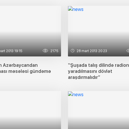
art 2013 19:15
2175
28 mart 2013 20:23
n Azərbaycandan
“Şuşada talış dilində radio
lması məsələsi gündəmə
yaradılmasını dövlət
araşdırmalıdır”