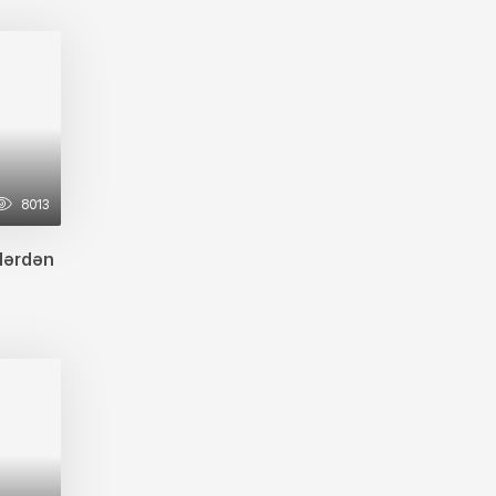
Süfrənizdə gizli təhlükə...
20:00
9 fevral 2026
Azərbaycanda avaralara 20
manat cərimə yazılır?
19:23
9 fevral 2026
Şamaxıdakı “Pir Mərdəkan
8013
xanəgahı” tarixi abidəsi tarixə
qovuşmaq üzrədir
lərdən
18:46
9 fevral 2026