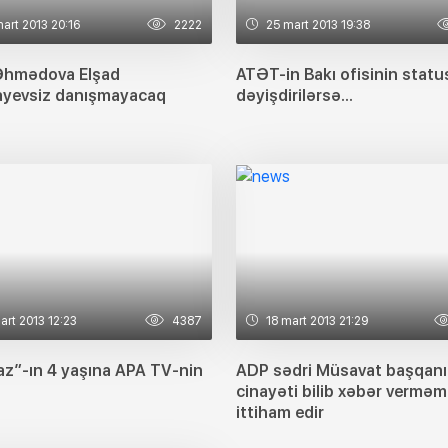
art 2013 20:16
2222
25 mart 2013 19:38
Əhmədova Elşad
ATƏT-in Bakı ofisinin statu
ayevsiz danışmayacaq
dəyişdirilərsə...
art 2013 12:23
4387
18 mart 2013 21:29
az”-ın 4 yaşına APA TV-nin
ADP sədri Müsavat başqanı
cinayəti bilib xəbər vermə
ittiham edir