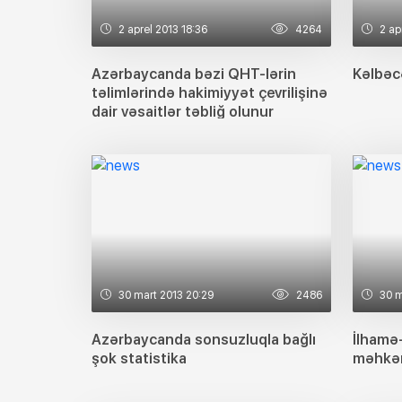
2 aprel 2013 18:36
4264
2 ap
Azərbaycanda bəzi QHT-lərin
Kəlbəcə
təlimlərində hakimiyyət çevrilişinə
dair vəsaitlər təbliğ olunur
30 mart 2013 20:29
2486
30 m
Azərbaycanda sonsuzluqla bağlı
İlhamə-
şok statistika
məhkəm