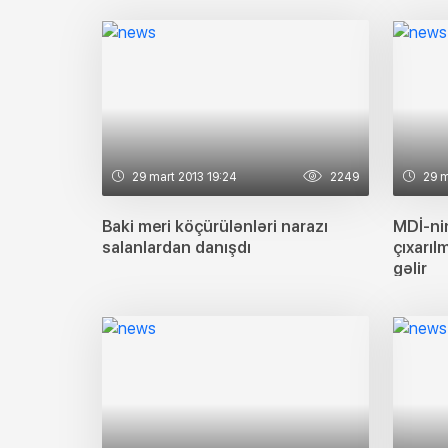
29 mart 2013 19:24
2249
29 m
Baki meri köçürülənləri narazı
MDİ-ni
salanlardan danışdı
çıxarı
gəlir