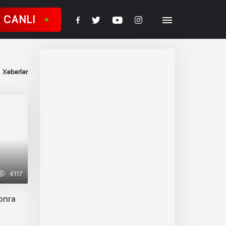
CANLI
Xəbərlər
4117
onra