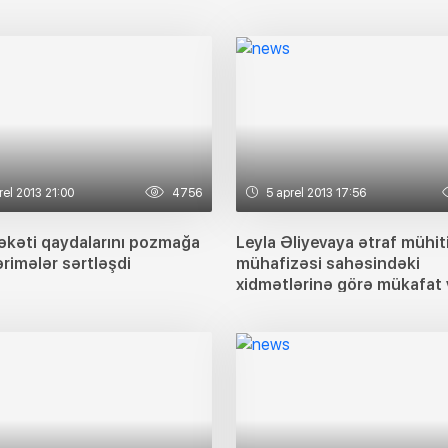
rel 2013 21:00
4756
5 aprel 2013 17:56
rəkəti qaydalarını pozmağa
Leyla Əliyevaya ətraf mühit
rimələr sərtləşdi
mühafizəsi sahəsindəki
xidmətlərinə görə mükafat v