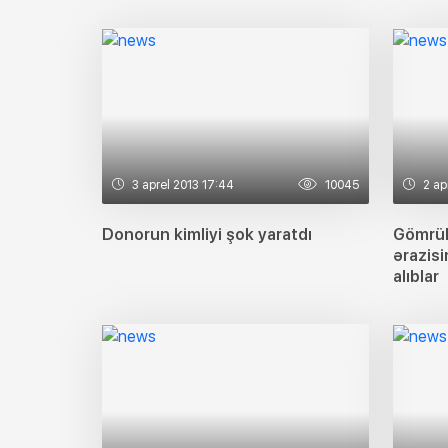
3 aprel 2013 17:44
10045
2 ap
Donorun kimliyi şok yaratdı
Gömrük
ərazisi
alıblar