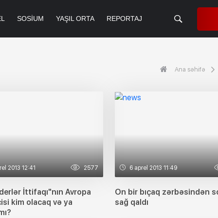
EL
SOSIUM
YAŞIL ORTA
REPORTAJ
Ana səhifə
rel 2013 12:41
2577
6 aprel 2013 11:49
derlər İttifaqı"nın Avropa
On bir bıçaq zərbəsindən s
isi kim olacaq və ya
sağ qaldı
mı?