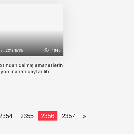
art 2013 15:35
4940
axtından qalmış əmanətlərin
yon manatı qaytarılıb
2354
2355
2356
2357
»