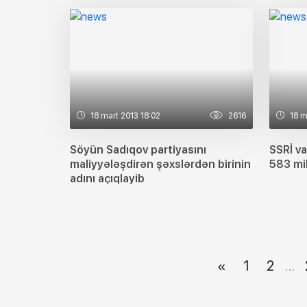
18 mart 2013 18:02
2616
18 m
Söyün Sadıqov partiyasını
SSRİ v
maliyyələşdirən şəxslərdən birinin
583 mil
adını açıqlayib
...
«
1
2