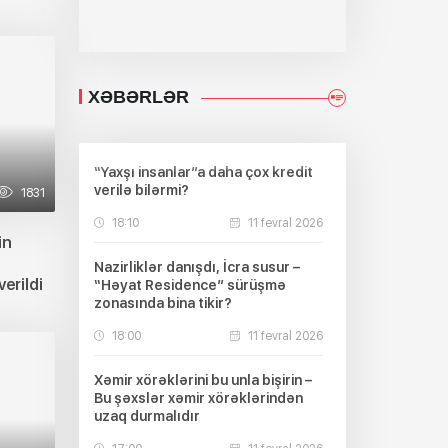
XƏBƏRLƏR
“Yaxşı insanlar”a daha çox kredit
verilə bilərmi?
1831
18:10
11 fevral 2026
in
Nazirliklər danışdı, İcra susur –
erildi
“Həyat Residence” sürüşmə
zonasında bina tikir?
18:00
11 fevral 2026
Xəmir xörəklərini bu unla bişirin –
Bu şəxslər xəmir xörəklərindən
uzaq durmalıdır