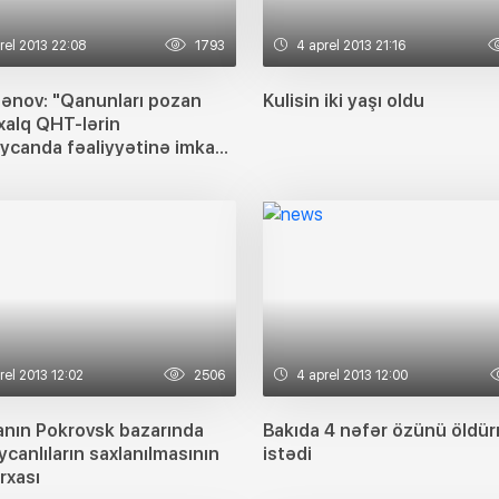
rel 2013 22:08
1793
4 aprel 2013 21:16
sənov: "Qanunları pozan
Kulisin iki yaşı oldu
xalq QHT-lərin
ycanda fəaliyyətinə imkan
əcəyik"
rel 2013 12:02
2506
4 aprel 2013 12:00
nın Pokrovsk bazarında
Bakıda 4 nəfər özünü öldü
canlıların saxlanılmasının
istədi
rxası