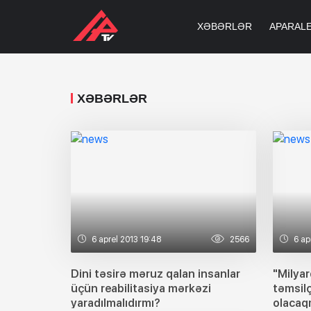
XƏBƏRLƏR
APARAL
XƏBƏRLƏR
6 aprel 2013 19:48
2566
6 ap
Dini təsirə məruz qalan insanlar
"Milyar
üçün reabilitasiya mərkəzi
təmsilç
yaradılmalıdırmı?
olacaq