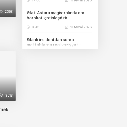
17:00
11 fevral 2026
2053
Ələt-Astara magistralında qar
hərəkəti çətinləşdirir
16:01
11 fevral 2026
Silahlı insidentdən sonra
məktəblərdə real vəziyyət –
Qapıda mühafizə YOXDUR
19:00
10 fevral 2026
Beyləqanda yeni doğulan körpə
ölüb
18:08
10 fevral 2026
3513
Tapılan dəfinələr kimə məxsus
olur? – HÜQUQİ İZAH
rmək
10:17
10 fevral 2026
Bu balıqlarla bağlı xəbərdarlıq: