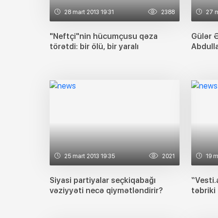
28 mart 2013 19:31
2388
27 m
"Neftçi"nin hücumçusu qəza
Gülər 
törətdi: bir ölü, bir yaralı
Abdull
25 mart 2013 19:35
2021
19 m
Siyasi partiyalar seçkiqabağı
“Vesti.
vəziyyəti necə qiymətləndirir?
təbriki