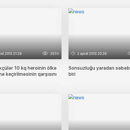
rel 2013 21:29
2570
2 aprel 2013 20:26
çülər 10 kq heroinin ölkə
Sonsuzluğu yaradan səbəb
nə keçirilməsinin qarşısını
biri