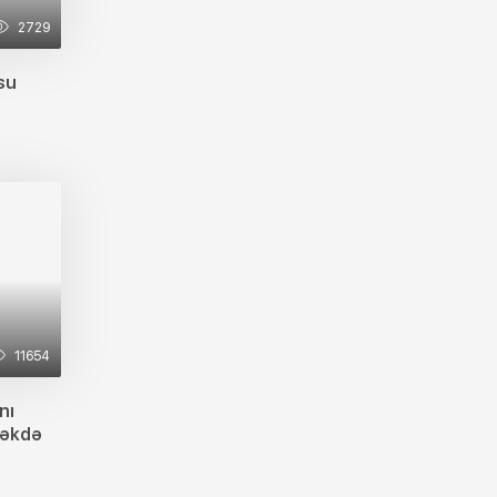
2729
su
11654
nı
məkdə