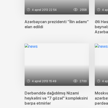
4 aprel 2013 22:54
2558
4 ap
Azərbaycan prezidenti “İlin adamı”
Əli Hə
elan edildi
beynəl
Azərba
verməy
4 aprel 2013 15:49
2700
4 ap
Dərbənddə dağıdılmış Nizami
Moskva
heykəlini və "7 gözəl" kompleksini
azərbay
bərpa etmirlər
pərdəa