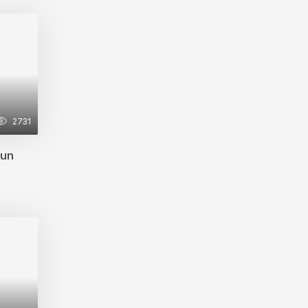
2731
nun