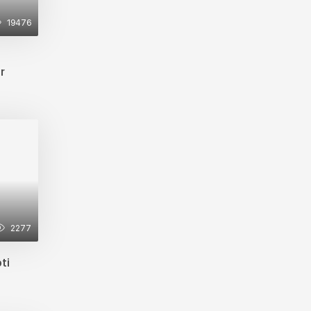
19476
r
2277
ti