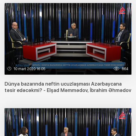
10 mart 2020 16:05
864
Dünya bazarında neftin ucuzlaşması Azərbaycana
təsir edəcəkmi? - Elşad Məmmədov, İbrahim Əhmədov