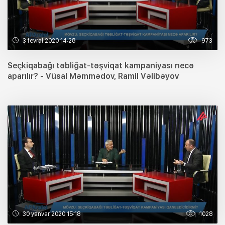
3 fevral 2020 14:28
973
Seçkiqabağı təbliğat-təşviqat kampaniyası necə
aparılır? - Vüsal Məmmədov, Ramil Vəlibəyov
30 yanvar 2020 15:18
1028