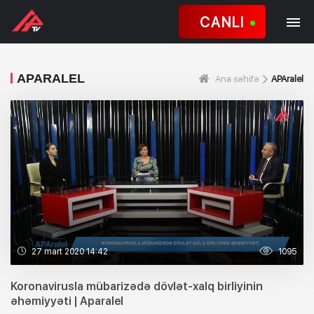
CANLI
APARALEL
Ana səhifə
APAralel
27 mart 2020 14:42
1095
Koronavirusla mübarizədə dövlət-xalq birliyinin
əhəmiyyəti | Aparalel