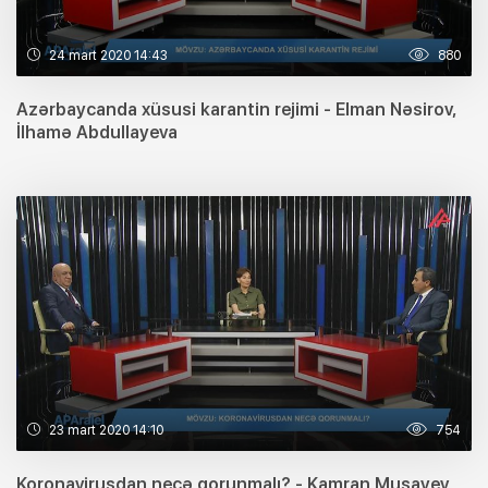
24 mart 2020 14:43
880
Azərbaycanda xüsusi karantin rejimi - Elman Nəsirov,
İlhamə Abdullayeva
23 mart 2020 14:10
754
Koronavirusdan necə qorunmalı? - Kamran Musayev,