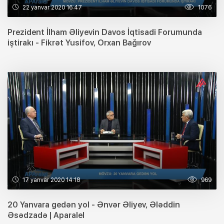
22 yanvar 2020 16:47
1076
Prezident İlham Əliyevin Davos İqtisadi Forumunda
iştirakı - Fikrət Yusifov, Orxan Bağırov
17 yanvar 2020 14:18
969
20 Yanvara gedən yol - Ənvər Əliyev, Ələddin
Əsədzadə | Aparalel