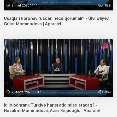
3 mart 2020 14:14
839
Uşaqları koronavirusdan necə qorumalı? - Ülvi Əliyev,
Gülər Məmmədova | Aparalel
28 fevral 2020 19:37
969
İdlib böhranı: Türkiyə hansı addımları atacaq? -
Nəzakət Məmmədova, Azər Rəşidoğlu | Aparalel