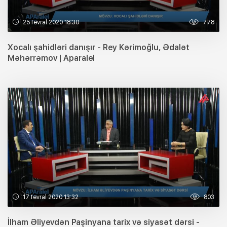
25 fevral 2020 18:30
778
Xocalı şahidləri danışır - Rey Kərimoğlu, Ədalət
Məhərrəmov | Aparalel
17 fevral 2020 13:32
803
İlham Əliyevdən Paşinyana tarix və siyasət dərsi -