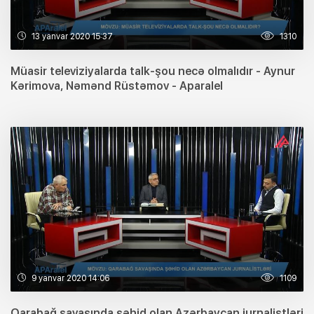
13 yanvar 2020 15:37
1310
Müasir televiziyalarda talk-şou necə olmalıdır - Aynur
Kərimova, Nəmənd Rüstəmov - Aparalel
9 yanvar 2020 14:06
1109
Qarabağ savaşında şəhid olan Azərbaycan jurnalistləri