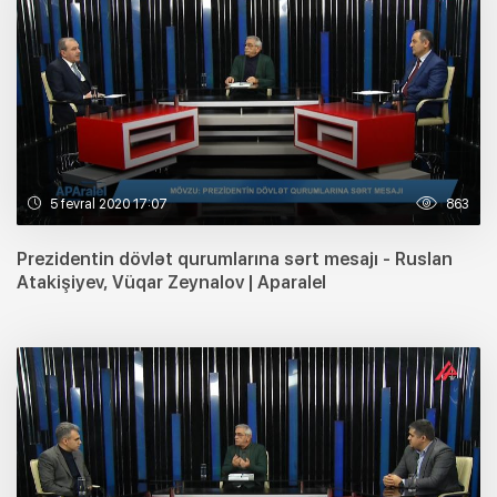
5 fevral 2020 17:07
863
Prezidentin dövlət qurumlarına sərt mesajı - Ruslan
Atakişiyev, Vüqar Zeynalov | Aparalel