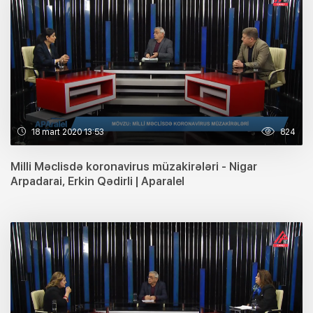
18 mart 2020 13:53
824
Milli Məclisdə koronavirus müzakirələri - Nigar
Arpadarai, Erkin Qədirli | Aparalel