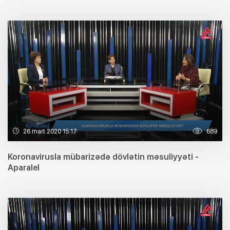
26 mart 2020 15:17
689
Koronavirusla mübarizədə dövlətin məsuliyyəti -
Aparalel