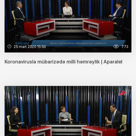
25 mart 2020 15:53
773
Koronavirusla mübarizədə milli həmrəylik | Aparalel