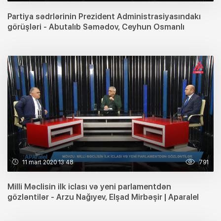
Partiya sədrlərinin Prezident Administrasiyasındakı
görüşləri - Abutalıb Səmədov, Ceyhun Osmanlı
11 mart 2020 13:48
791
Milli Məclisin ilk iclası və yeni parlamentdən
gözləntilər - Arzu Nağıyev, Elşad Mirbəşir | Aparalel