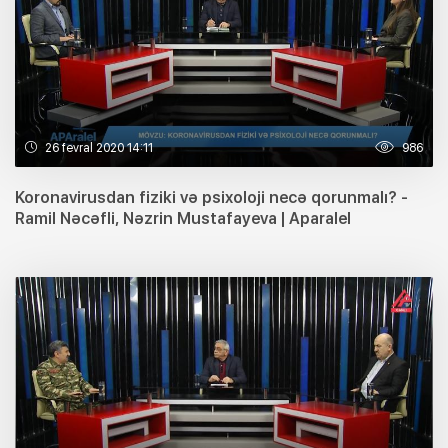
26 fevral 2020 14:11
986
Koronavirusdan fiziki və psixoloji necə qorunmalı? -
Ramil Nəcəfli, Nəzrin Mustafayeva | Aparalel