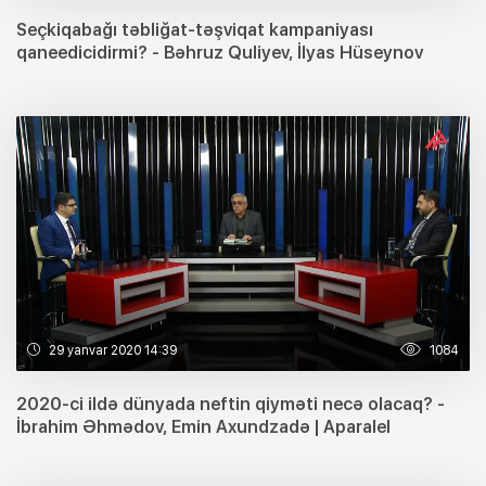
Seçkiqabağı təbliğat-təşviqat kampaniyası
qaneedicidirmi? - Bəhruz Quliyev, İlyas Hüseynov
29 yanvar 2020 14:39
1084
2020-ci ildə dünyada neftin qiyməti necə olacaq? -
İbrahim Əhmədov, Emin Axundzadə | Aparalel