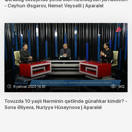
- Ceyhun Əsgərov, Nemət Veysəlli | Aparalel
8 yanvar 2020 14:51
902
Tovuzda 10 yaşlı Nərminin qətlində günahkar kimdir? -
Sona Əliyeva, Nuriyyə Hüseynova | Aparalel