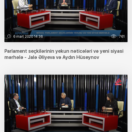
6 mart 2020 14:36
761
Parlament seçkilərinin yekun nəticələri və yeni siyasi
mərhələ - Jalə Əliyeva və Aydın Hüseynov