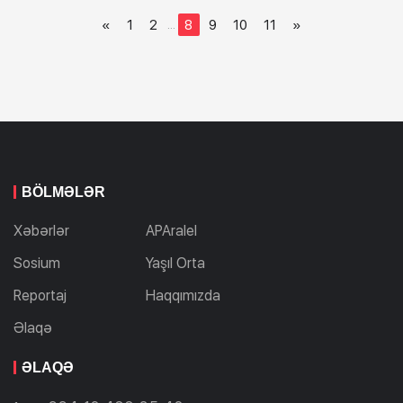
«
1
2
8
9
10
11
»
...
BÖLMƏLƏR
Xəbərlər
APAralel
Sosium
Yaşıl Orta
Reportaj
Haqqımızda
Əlaqə
ƏLAQƏ