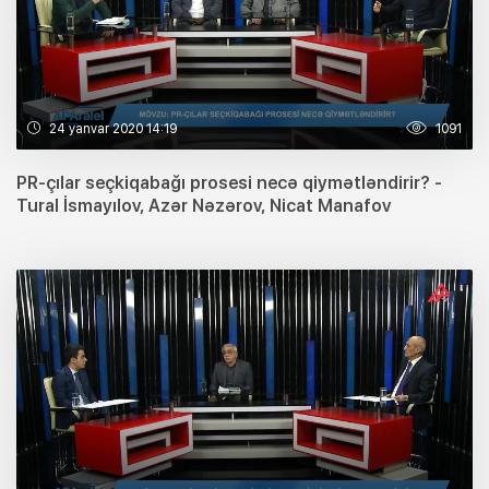
24 yanvar 2020 14:19
1091
PR-çılar seçkiqabağı prosesi necə qiymətləndirir? -
Tural İsmayılov, Azər Nəzərov, Nicat Manafov