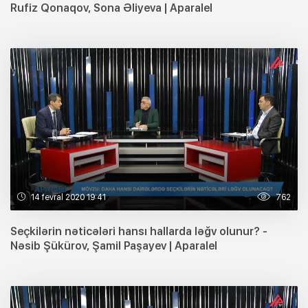
Rufiz Qonaqov, Sona Əliyeva | Aparalel
14 fevral 2020 19:41
762
Seçkilərin nəticələri hansı hallarda ləğv olunur? -
Nəsib Şükürov, Şamil Paşayev | Aparalel