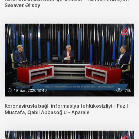
Səxavət Əlisoy
19 mart 2020 13:40
745
Koronavirusla bağlı informasiya təhlükəsizliyi - Fazil
Mustafa, Qabil Abbasoğlu - Aparalel