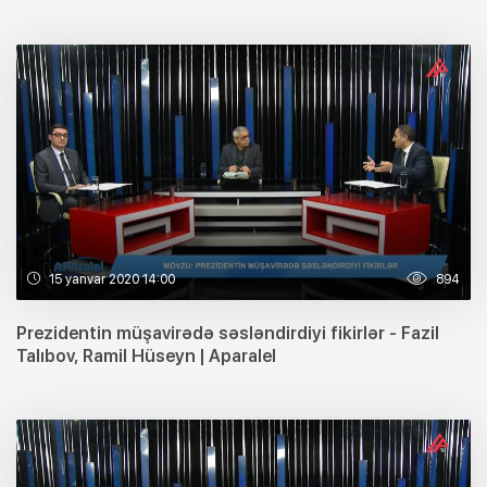
15 yanvar 2020 14:00
894
Prezidentin müşavirədə səsləndirdiyi fikirlər - Fazil
Talıbov, Ramil Hüseyn | Aparalel