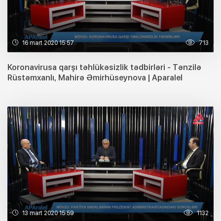
16 mart 2020 15:57
713
Koronavirusa qarşı təhlükəsizlik tədbirləri - Tənzilə
Rüstəmxanlı, Mahirə Əmirhüseynova | Aparalel
13 mart 2020 15:59
1132