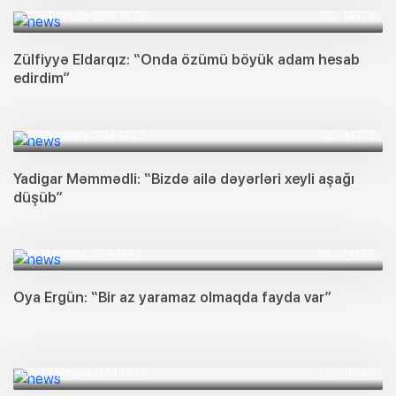
24 dekabr 2014 15:29
14878
Zülfiyyə Eldarqız: “Onda özümü böyük adam hesab
edirdim”
28 noyabr 2014 13:27
14932
Yadigar Məmmədli: “Bizdə ailə dəyərləri xeyli aşağı
düşüb”
12 noyabr 2014 11:45
14579
Oya Ergün: “Bir az yaramaz olmaqda fayda var”
28 oktyabr 2014 16:33
15546