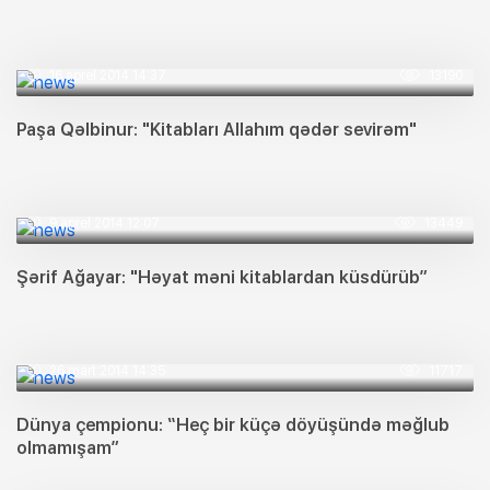
16 aprel 2014 14:37
13190
Paşa Qəlbinur: "Kitabları Allahım qədər sevirəm"
9 aprel 2014 12:07
13449
Şərif Ağayar: "Həyat məni kitablardan küsdürüb”
26 mart 2014 14:35
11717
Dünya çempionu: “Heç bir küçə döyüşündə məğlub
olmamışam”