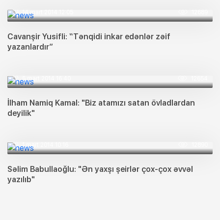
14 mart 2014 12:05
12689
Cavanşir Yusifli: “Tənqidi inkar edənlər zəif
yazanlardır”
5 mart 2014 16:40
12654
İlham Namiq Kamal: "Biz atamızı satan övladlardan
deyilik"
1 mart 2014 10:16
12890
Səlim Babullaoğlu: "Ən yaxşı şeirlər çox-çox əvvəl
yazılıb"