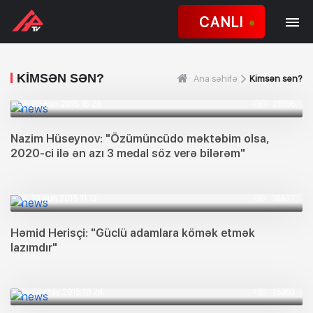
CANLI
KIMSƏN SƏN?
Ana səhifə
Kimsən sən?
25 iyun 2015 15:26
28155
Nazim Hüseynov: "Özümüncüdo məktəbim olsa,
2020-ci ilə ən azı 3 medal söz verə bilərəm"
10 iyun 2015 11:13
16637
Həmid Herisçi: "Güclü adamlara kömək etmək
lazımdır"
26 may 2015 18:24
15983