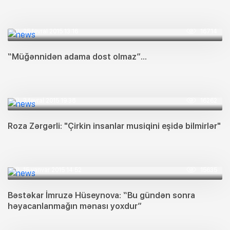
25 fevral 2015 13:16
16714
“Müğənnidən adama dost olmaz”...
3 fevral 2015 19:38
16262
Roza Zərgərli: "Çirkin insanlar musiqini eşidə bilmirlər"
15 yanvar 2015 14:52
15635
Bəstəkar İmruzə Hüseynova: “Bu gündən sonra
həyacanlanmağın mənası yoxdur”