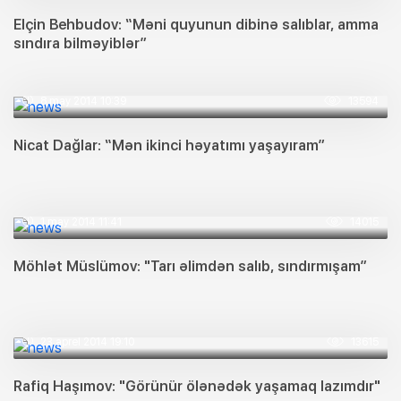
Elçin Behbudov: “Məni quyunun dibinə salıblar, amma
sındıra bilməyiblər”
8 may 2014 10:39
13594
Nicat Dağlar: “Mən ikinci həyatımı yaşayıram”
1 may 2014 11:41
14015
Möhlət Müslümov: "Tarı əlimdən salıb, sındırmışam”
23 aprel 2014 19:10
13615
Rafiq Haşımov: "Görünür ölənədək yaşamaq lazımdır"