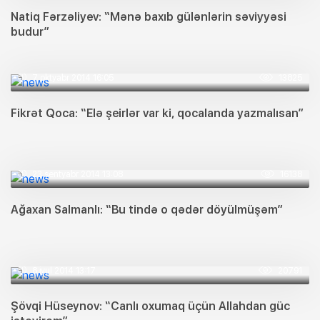
Natiq Fərzəliyev: “Mənə baxıb gülənlərin səviyyəsi
budur”
7 oktyabr 2014 16:05
13825
Fikrət Qoca: “Elə şeirlər var ki, qocalanda yazmalısan”
23 sentyabr 2014 13:08
16138
Ağaxan Salmanlı: “Bu tində o qədər döyülmüşəm”
8 iyul 2014 13:17
20791
Şövqi Hüseynov: “Canlı oxumaq üçün Allahdan güc