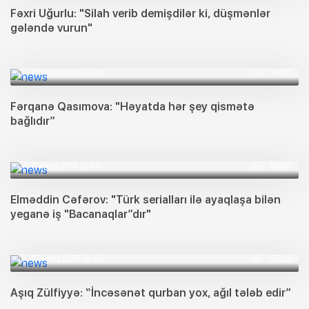
Fəxri Uğurlu: "Silah verib demişdilər ki, düşmənlər
gələndə vurun"
19 may 2015 17:29
14051
Fərqanə Qasımova: "Həyatda hər şey qismətə
bağlıdır”
7 aprel 2015 12:39
18268
Elməddin Cəfərov: "Türk serialları ilə ayaqlaşa bilən
yeganə iş "Bacanaqlar”dır"
17 mart 2015 15:45
17333
Aşıq Zülfiyyə: “İncəsənət qurban yox, ağıl tələb edir”