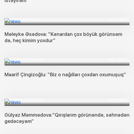
istəyirəm”
1 iyul 2014 12:25
17835
Məleykə Əsədova: “Kənardan çox böyük görünsəm
də, heç kimim yoxdur”
25 iyun 2014 10:46
14590
Maarif Çingizoğlu: “Biz o nağılları çoxdan oxumuşuq”
18 iyun 2014 14:01
13684
Gülyaz Məmmədova:“Qırışlarım görünəndə, səhnədən
gedəcəyəm”