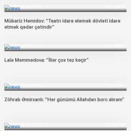
13 iyun 2014 11:10
13719
Mübariz Həmidov: “Teatrı idarə eləmək dövləti idarə
etmək qədər çətindir”
30 may 2014 14:13
15950
Lalə Məmmədova: “İllər çox tez keçir”
23 may 2014 12:52
22296
Zöhrab Əmirxanlı: “Hər günümü Allahdan borc alıram”
15 may 2014 11:11
14762