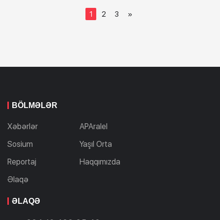
1
2
3
»
BÖLMƏLƏR
Xəbərlər
APAralel
Sosium
Yaşıl Orta
Reportaj
Haqqımızda
Əlaqə
ƏLAQƏ