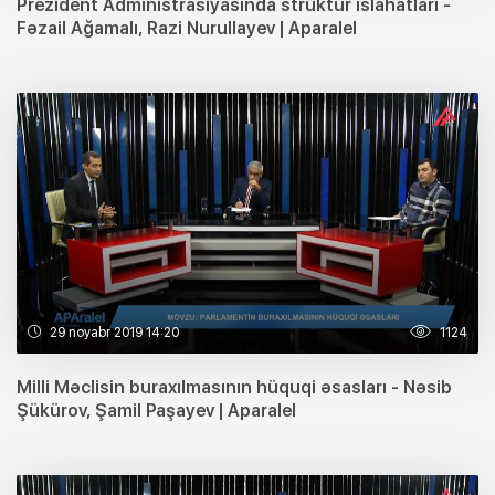
Prezident Administrasiyasında struktur islahatları -
Fəzail Ağamalı, Razi Nurullayev | Aparalel
29 noyabr 2019 14:20
1124
Milli Məclisin buraxılmasının hüquqi əsasları - Nəsib
Şükürov, Şamil Paşayev | Aparalel