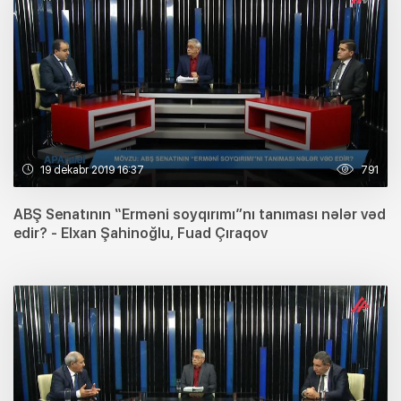
19 dekabr 2019 16:37
791
ABŞ Senatının “Erməni soyqırımı”nı tanıması nələr vəd
edir? - Elxan Şahinoğlu, Fuad Çıraqov