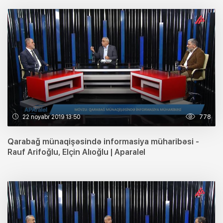
22 noyabr 2019 13:50
778
Qarabağ münaqişəsində informasiya müharibəsi -
Rauf Arifoğlu, Elçin Alıoğlu | Aparalel