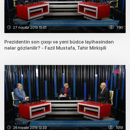
27 noyabr 2019 15:01
790
Prezidentin son çıxışı və yeni büdcə layihəsindən
nələr gözlənilir? - Fazil Mustafa, Tahir Mirkişili
26 noyabr 2019 13:33
1019