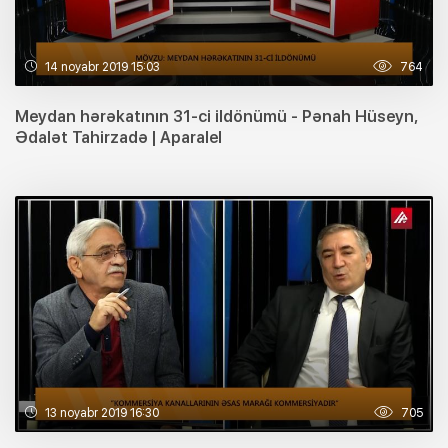
14 noyabr 2019 15:03
764
Meydan hərəkatının 31-ci ildönümü - Pənah Hüseyn,
Ədalət Tahirzadə | Aparalel
13 noyabr 2019 16:30
705