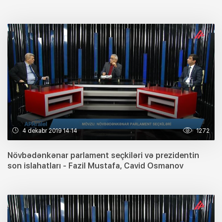
4 dekabr 2019 14:14
1272
Növbədənkənar parlament seçkiləri və prezidentin
son islahatları - Fazil Mustafa, Cavid Osmanov