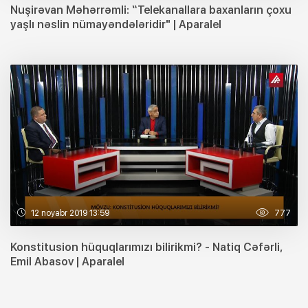
Nuşirəvan Məhərrəmli: “Telekanallara baxanların çoxu
yaşlı nəslin nümayəndələridir" | Aparalel
12 noyabr 2019 13:59
777
Konstitusion hüquqlarımızı bilirikmi? - Natiq Cəfərli,
Emil Abasov | Aparalel