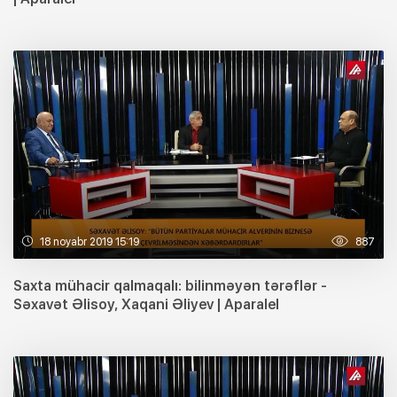
18 noyabr 2019 15:19
887
Saxta mühacir qalmaqalı: bilinməyən tərəflər -
Səxavət Əlisoy, Xaqani Əliyev | Aparalel