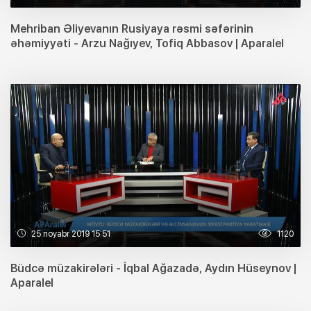
Mehriban Əliyevanın Rusiyaya rəsmi səfərinin
əhəmiyyəti - Arzu Nağıyev, Tofiq Abbasov | Aparalel
25 noyabr 2019 15:51
1120
Büdcə müzakirələri - İqbal Ağazadə, Aydın Hüseynov |
Aparalel