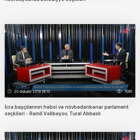
20 dekabr 2019 18:13
1081
İcra başçılarının həbsi və növbədənkənar parlament
seçkiləri - Ramil Vəlibəyov, Tural Abbaslı