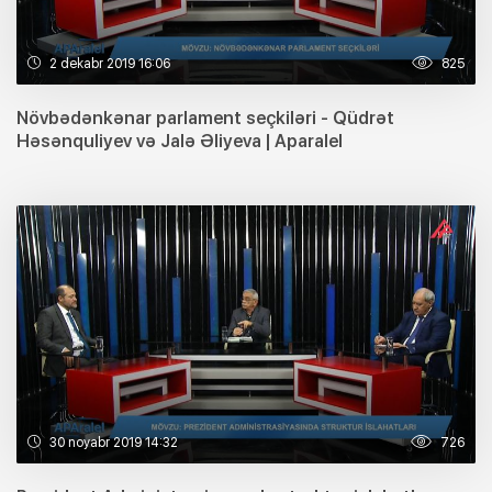
2 dekabr 2019 16:06
825
Növbədənkənar parlament seçkiləri - Qüdrət
Həsənquliyev və Jalə Əliyeva | Aparalel
30 noyabr 2019 14:32
726