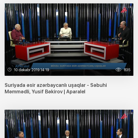
10 dekabr 2019 14:19
835
Suriyada əsir azərbaycanlı uşaqlar - Səbuhi
Məmmədli, Yusif Bəkirov | Aparalel