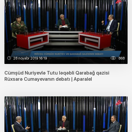
28 noyabr 2019 16:19
868
Cümşüd Nuriyevlə Tutu ləqəbli Qarabağ qazisi
Rüxsarə Cumayevanın debatı | Aparalel