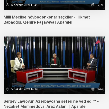
6 dekabr 2019 13:41
769
Milli Məclisə növbədənkənar seçkilər - Hikmət
Babaoğlu, Qənirə Paşayeva | Aparalel
5 dekabr 2019 14:19
944
Sergey Lavrovun Azərbaycana səfəri nə vəd edir? -
Nəzakət Məmmədova, Araz Aslanlı | Aparalel