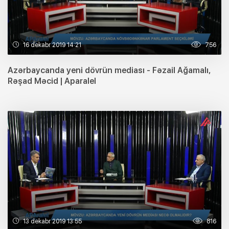
16 dekabr 2019 14:21
756
Azərbaycanda yeni dövrün mediası - Fəzail Ağamalı,
Rəşad Məcid | Aparalel
13 dekabr 2019 13:55
816