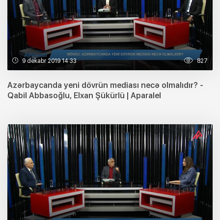
9 dekabr 2019 14:33
827
Azərbaycanda yeni dövrün mediası necə olmalıdır? -
Qabil Abbasoğlu, Elxan Şükürlü | Aparalel