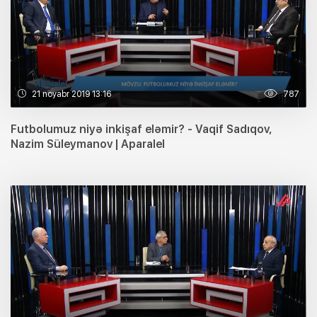
21 noyabr 2019 13:16
787
Futbolumuz niyə inkişaf eləmir? - Vaqif Sadıqov,
Nazim Süleymanov | Aparalel