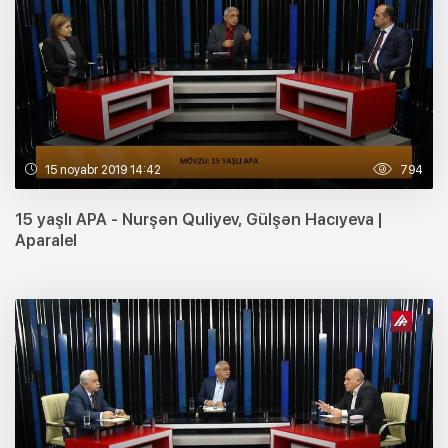
15 noyabr 2019 14:42
794
15 yaşlı APA - Nurşən Quliyev, Gülşən Hacıyeva |
Aparalel