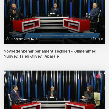
3 dekabr 2019 14:05
860
Növbədənkənar parlament seçkiləri - Əliməmməd
Nuriyev, Taleh Əliyev | Aparalel