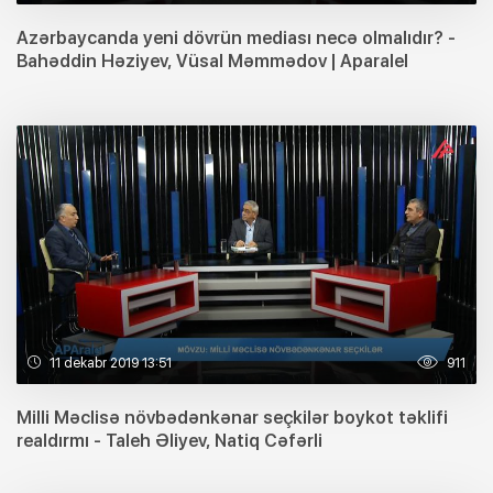
Azərbaycanda yeni dövrün mediası necə olmalıdır? -
Bahəddin Həziyev, Vüsal Məmmədov | Aparalel
11 dekabr 2019 13:51
911
Milli Məclisə növbədənkənar seçkilər boykot təklifi
realdırmı - Taleh Əliyev, Natiq Cəfərli