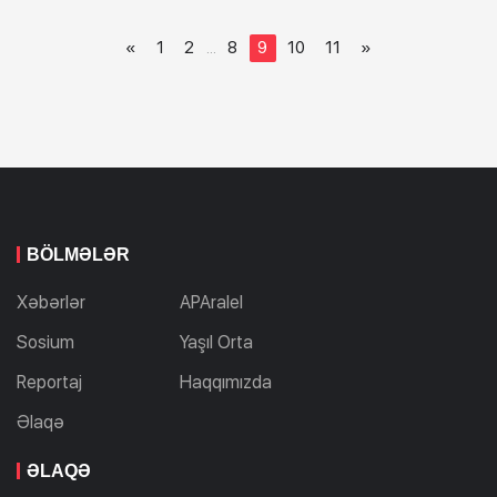
«
1
2
8
9
10
11
»
...
BÖLMƏLƏR
Xəbərlər
APAralel
Sosium
Yaşıl Orta
Reportaj
Haqqımızda
Əlaqə
ƏLAQƏ