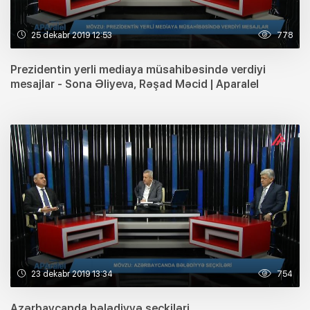
25 dekabr 2019 12:53
778
Prezidentin yerli mediaya müsahibəsində verdiyi
mesajlar - Sona Əliyeva, Rəşad Məcid | Aparalel
23 dekabr 2019 13:34
754
Azərbaycanda bələdiyyə seçkiləri