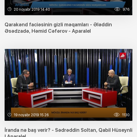
20 noyabr 2019 14:40
976
Qarakənd faciəsinin gizli məqamları - Ələddin
Əsədzadə, Həmid Cəfərov - Aparalel
19 noyabr 2019 15:26
1130
İranda nə baş verir? - Sədrəddin Soltan, Qabil Hüseynli
| Aparalel