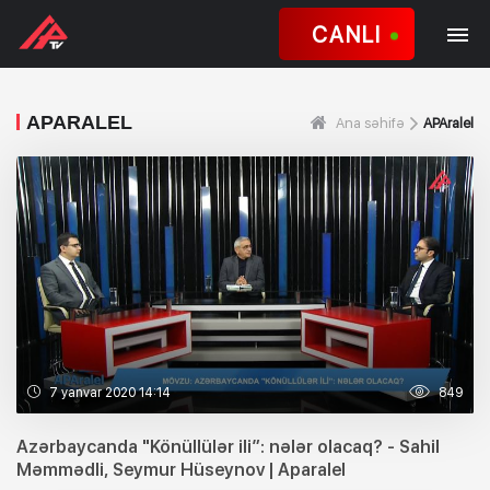
CANLI
APARALEL
Ana səhifə
APAralel
7 yanvar 2020 14:14
849
Azərbaycanda "Könüllülər ili”: nələr olacaq? - Sahil
Məmmədli, Seymur Hüseynov | Aparalel