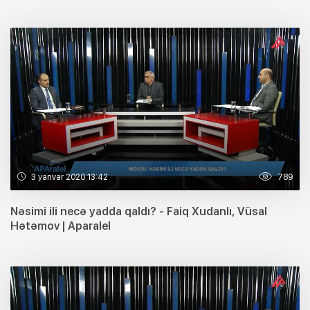
3 yanvar 2020 13:42
789
Nəsimi ili necə yadda qaldı? - Faiq Xudanlı, Vüsal
Hətəmov | Aparalel