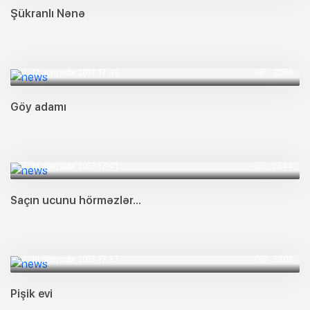
Şükranlı Nənə
14 sentyabr 2013 17:43
2058
Göy adamı
14 sentyabr 2013 17:41
2644
Saçın ucunu hörməzlər...
14 sentyabr 2013 17:37
3308
Pişik evi