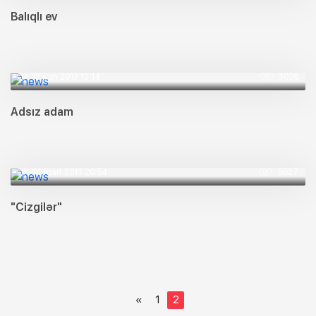
Balıqlı ev
12 iyun 2013 12:14
3028
Adsız adam
30 mart 2013 20:54
5527
"Cizgilər"
«
1
2