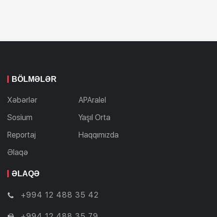
BÖLMƏLƏR
Xəbərlər
APAralel
Sosium
Yaşıl Orta
Reportaj
Haqqımızda
Əlaqə
ƏLAQƏ
+994 12 488 35 42
+994 12 488 35 79