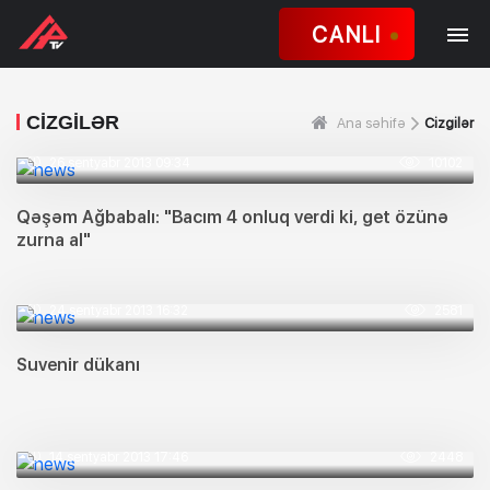
CANLI
CIZGILƏR
Ana səhifə
Cizgilər
26 sentyabr 2013 09:34
10102
Qəşəm Ağbabalı: "Bacım 4 onluq verdi ki, get özünə
zurna al"
24 sentyabr 2013 16:32
2581
Suvenir dükanı
14 sentyabr 2013 17:46
2448