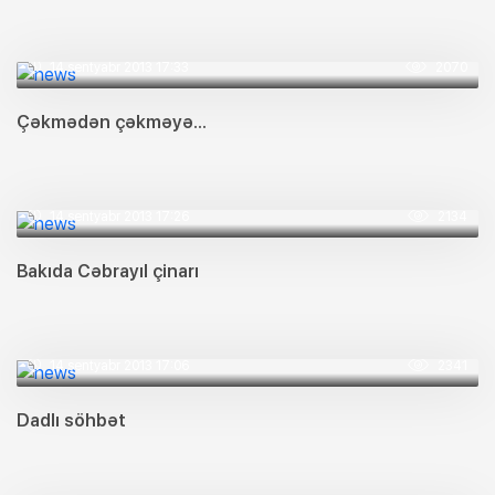
14 sentyabr 2013 17:33
2070
Çəkmədən çəkməyə...
14 sentyabr 2013 17:26
2134
Bakıda Cəbrayıl çinarı
14 sentyabr 2013 17:06
2341
Dadlı söhbət