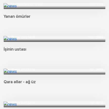
14 sentyabr 2013 17:00
2301
Yanan ömürlər
13 iyun 2013 14:05
2884
İşinin ustası
13 iyun 2013 14:03
2609
Qara əllər - ağ üz
12 iyun 2013 12:56
3202