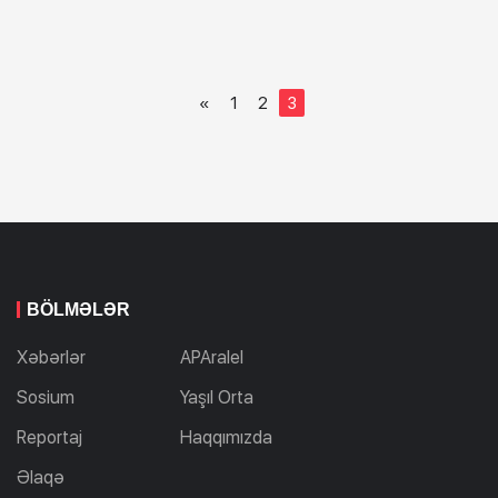
«
1
2
3
BÖLMƏLƏR
Xəbərlər
APAralel
Sosium
Yaşıl Orta
Reportaj
Haqqımızda
Əlaqə