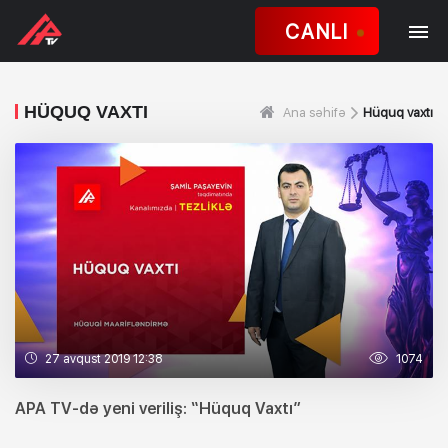
CANLI
HÜQUQ VAXTI
Ana səhifə
Hüquq vaxtı
27 avqust 2019 12:38
1074
APA TV-də yeni veriliş: “Hüquq Vaxtı”