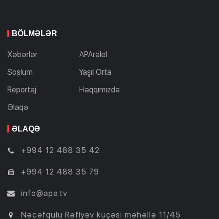
BÖLMƏLƏR
Xəbərlər
APAralel
Sosium
Yaşıl Orta
Reportaj
Haqqımızda
Əlaqə
ƏLAQƏ
+994 12 488 35 42
+994 12 488 35 79
info@apa.tv
Nəcəfqulu Rəfiyev küçəsi məhəllə 11/45