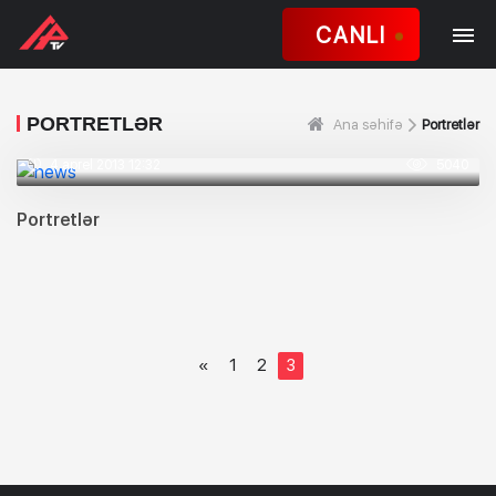
CANLI
PORTRETLƏR
Ana səhifə
Portretlər
4 aprel 2013 12:32
5040
Portretlər
«
1
2
3