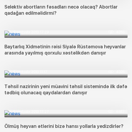
Selektiv abortların fəsadları necə olacaq? Abortlar
qadağan edilməlidirmi?
9 sentyabr 2013 17:29
4055
Baytarlıq Xidmətinin rəisi Siyalə Rüstəmova heyvanlar
arasında yayılmış qorxulu xəstəlikdən danışır
6 sentyabr 2013 11:17
4005
Təhsil nazirinin yeni müavini təhsil sistemində ilk dəfə
tədbiq olunacaq qaydalardan danışır
5 sentyabr 2013 17:27
4687
Ölmüş heyvan ətlərini bizə hansı yollarla yedizdirlər?