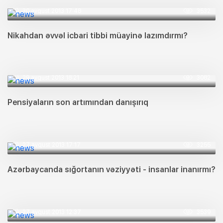
30 avqust 2013 17:48
3532
Nikahdan əvvəl icbari tibbi müayinə lazımdırmı?
29 avqust 2013 18:21
3082
Pensiyaların son artımından danışırıq
27 avqust 2013 17:17
3255
Azərbaycanda sığortanın vəziyyəti - insanlar inanırmı?
27 avqust 2013 12:37
3539