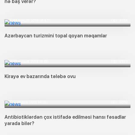
nə baş verər?
14 avqust 2013 15:47
4138
Azərbaycan turizmini topal qoyan məqamlar
13 avqust 2013 14:58
3971
Kirayə ev bazarında tələbə ovu
2 avqust 2013 14:16
5880
Antibiotiklərdən çox istifadə edilməsi hansı fəsadlar
yarada bilər?