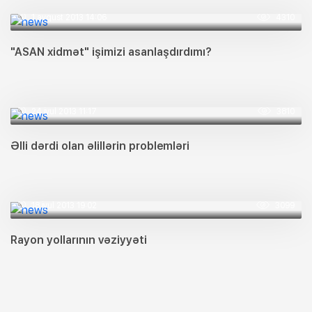
1 avqust 2013 14:06
4310
"ASAN xidmət" işimizi asanlaşdırdımı?
24 iyul 2013 11:17
3810
Əlli dərdi olan əlillərin problemləri
18 iyul 2013 19:02
3099
Rayon yollarının vəziyyəti