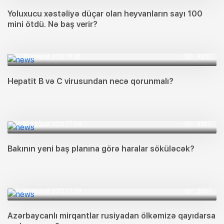
Yoluxucu xəstəliyə düçar olan heyvanların sayı 100
mini ötdü. Nə baş verir?
23 avqust 2013 18:06
4302
Hepatit B və C virusundan necə qorunmalı?
22 avqust 2013 17:28
3827
Bakının yeni baş planına görə haralar söküləcək?
20 avqust 2013 17:20
3657
Azərbaycanlı mirqantlar rusiyadan ölkəmizə qayıdarsa