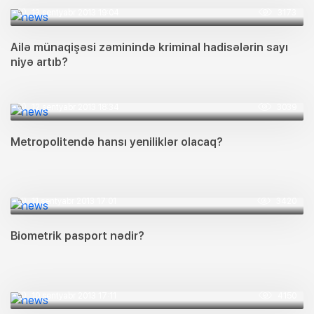
13 sentyabr 2013 19:04
3173
Ailə münaqişəsi zəminində kriminal hadisələrin sayı
niyə artıb?
12 sentyabr 2013 18:34
3039
Metropolitendə hansı yeniliklər olacaq?
11 sentyabr 2013 17:01
3420
Biometrik pasport nədir?
10 sentyabr 2013 17:11
4150