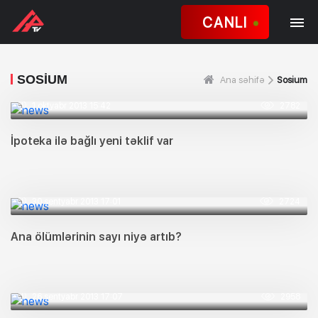
CANLI
SOSIUM
Ana səhifə
Sosium
1 oktyabr 2013 15:42
2782
İpoteka ilə bağlı yeni təklif var
30 sentyabr 2013 17:01
2724
Ana ölümlərinin sayı niyə artıb?
26 sentyabr 2013 17:07
2958