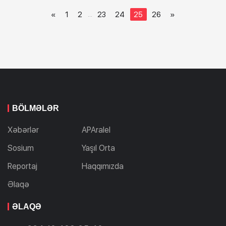
«
1
2
23
24
25
26
»
...
BÖLMƏLƏR
Xəbərlər
APAralel
Sosium
Yaşıl Orta
Reportaj
Haqqımızda
Əlaqə
ƏLAQƏ