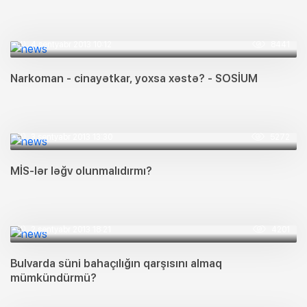
4 sentyabr 2013 10:12
8441
Narkoman - cinayətkar, yoxsa xəstə? - SOSİUM
3 sentyabr 2013 13:30
5272
MİS-lər ləğv olunmalıdırmı?
2 sentyabr 2013 18:21
4201
Bulvarda süni bahaçılığın qarşısını almaq
mümkündürmü?