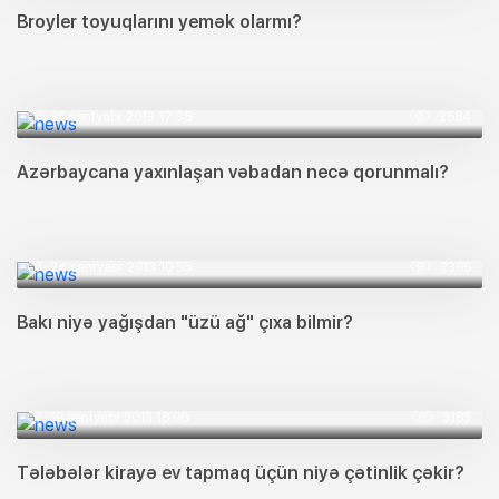
Broyler toyuqlarını yemək olarmı?
25 sentyabr 2013 17:38
2584
Azərbaycana yaxınlaşan vəbadan necə qorunmalı?
24 sentyabr 2013 10:55
2365
Bakı niyə yağışdan "üzü ağ" çıxa bilmir?
19 sentyabr 2013 18:06
3183
Tələbələr kirayə ev tapmaq üçün niyə çətinlik çəkir?