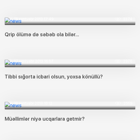
18 sentyabr 2013 17:49
3374
Qrip ölümə də səbəb ola bilər...
17 sentyabr 2013 16:57
2976
Tibbi sığorta icbari olsun, yoxsa könüllü?
16 sentyabr 2013 18:12
2559
Müəllimlər niyə ucqarlara getmir?