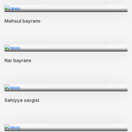
6 noyabr 2013 11:17
2533
Məhsul bayramı
5 noyabr 2013 11:39
3079
Nar bayramı
2 noyabr 2013 11:32
2793
Səhiyyə sərgisi
29 oktyabr 2013 18:01
2901