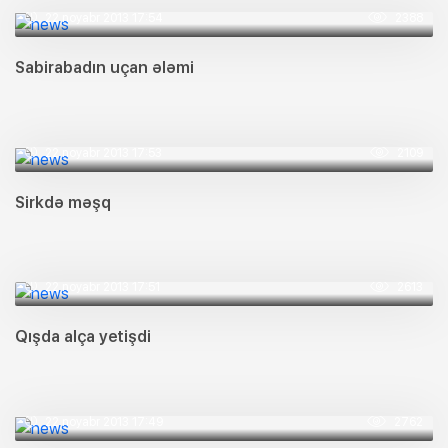
22 noyabr 2013 17:54
2388
Sabirabadın uçan ələmi
22 noyabr 2013 17:53
2109
Sirkdə məşq
22 noyabr 2013 17:51
2613
Qışda alça yetişdi
22 noyabr 2013 17:49
2762