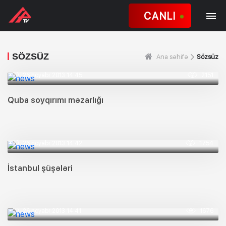
CANLI
SÖZSÜZ
Ana səhifə
Sözsüz
26 noyabr 2013 14:45
2151
Quba soyqırımı məzarlığı
26 noyabr 2013 14:42
1754
İstanbul şüşələri
26 noyabr 2013 14:41
1676