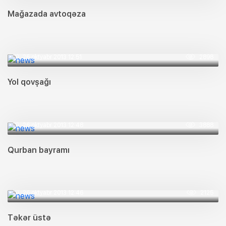
Mağazada avtoqəza
26 oktyabr 2013 12:51
2898
Yol qovşağı
26 oktyabr 2013 12:48
3888
Qurban bayramı
26 oktyabr 2013 12:46
2125
Təkər üstə