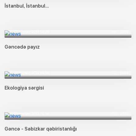
İstanbul, İstanbul...
26 noyabr 2013 14:38
2059
Gəncədə payız
26 noyabr 2013 14:36
2094
Ekologiya sərgisi
26 noyabr 2013 14:36
2920
Gəncə - Səbizkar qəbiristanlığı