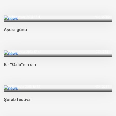
14 noyabr 2013 17:41
2760
Aşura günü
12 noyabr 2013 17:41
2731
Bir "Qala"nın sirri
7 noyabr 2013 10:55
2267
Şərab festivalı