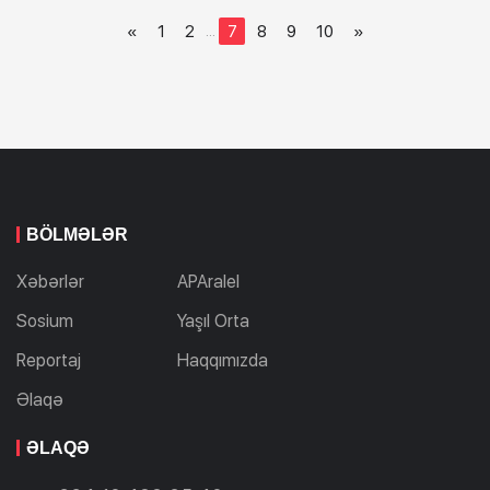
«
1
2
7
8
9
10
»
...
BÖLMƏLƏR
Xəbərlər
APAralel
Sosium
Yaşıl Orta
Reportaj
Haqqımızda
Əlaqə
ƏLAQƏ