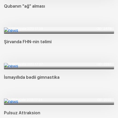
Qubanın "ağ" alması
22 noyabr 2013 17:39
2478
Şirvanda FHN-nin təlimi
22 noyabr 2013 17:37
2267
İsmayıllıda bədii gimnastika
15 noyabr 2013 17:24
2222
Pulsuz Attraksion