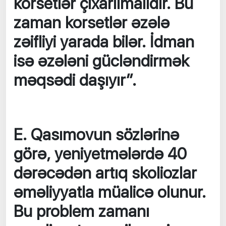
korsetlər çıxarılmalıdır. Bu
zaman korsetlər əzələ
zəifliyi yarada bilər. İdman
isə əzələni gücləndirmək
məqsədi daşıyır”.
E. Qasımovun sözlərinə
görə, yeniyetmələrdə 40
dərəcədən artıq skoliozlar
əməliyyatla müalicə olunur.
Bu problem zamanı