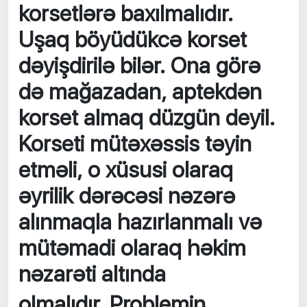
korsetlərə baxılmalıdır.
Uşaq böyüdükcə korset
dəyişdirilə bilər. Ona görə
də mağazadan, aptekdən
korset almaq düzgün deyil.
Korseti mütəxəssis təyin
etməli, o xüsusi olaraq
əyrilik dərəcəsi nəzərə
alınmaqla hazırlanmalı və
mütəmadi olaraq həkim
nəzarəti altında
olmalıdır.
Problemin