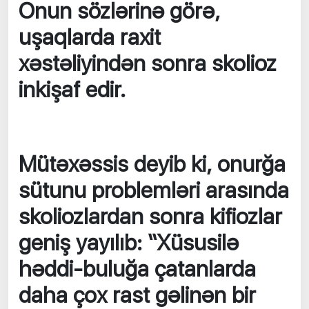
Onun sözlərinə görə,
uşaqlarda raxit
xəstəliyindən sonra skolioz
inkişaf edir.
Mütəxəssis deyib ki, onurğa
sütunu problemləri arasında
skoliozlardan sonra kifiozlar
geniş yayılıb: “Xüsusilə
həddi-buluğa çatanlarda
daha çox rast gəlinən bir