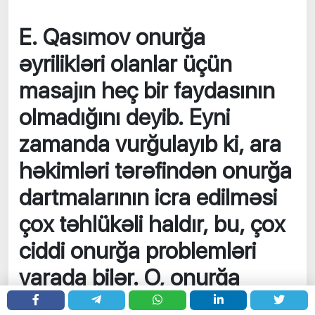
E. Qasımov onurğa
əyrilikləri olanlar üçün
masajın heç bir faydasının
olmadığını deyib. Eyni
zamanda vurğulayıb ki, ara
həkimləri tərəfindən onurğa
dartmalarının icra edilməsi
çox təhlükəli haldır, bu, çox
ciddi onurğa problemləri
yarada bilər. O, onurğa
əyrilikləri zamani üzgüçülük,