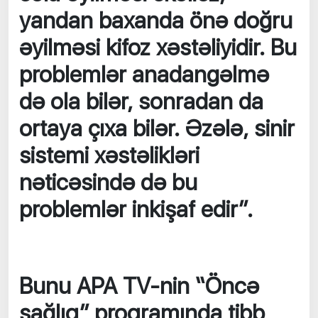
yandan baxanda önə doğru
əyilməsi kifoz xəstəliyidir. Bu
problemlər anadangəlmə
də ola bilər, sonradan da
ortaya çıxa bilər. Əzələ, sinir
sistemi xəstəlikləri
nəticəsində də bu
problemlər inkişaf edir”.
Bunu APA TV-nin “Öncə
sağlıq” proqramında tibb