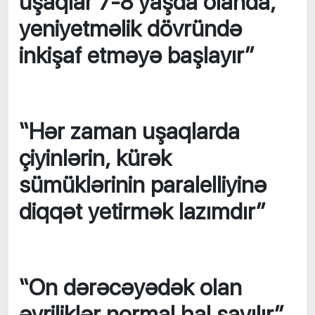
uşaqlar 7-8 yaşda olanda,
yeniyetməlik dövründə
inkişaf etməyə başlayır”
“Hər zaman uşaqlarda
çiyinlərin, kürək
sümüklərinin paralelliyinə
diqqət yetirmək lazımdır”
“On dərəcəyədək olan
əyriliklər normal hal sayılır”