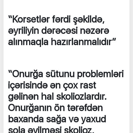
“Korsetlər fərdi şəkildə,
əyriliyin dərəcəsi nəzərə
alınmaqla hazırlanmalıdır”
“Onurğa sütunu problemləri
içərisində ən çox rast
gəlinən hal skoliozlardır.
Onurğanın ön tərəfdən
baxanda sağa və yaxud
sola əyilməsi skolioz,