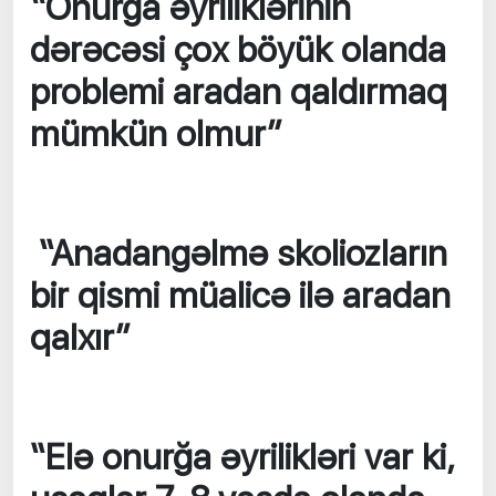
“Onurğa əyriliklərinin
dərəcəsi çox böyük olanda
problemi aradan qaldırmaq
mümkün olmur”
“Anadangəlmə skoliozların
bir qismi müalicə ilə aradan
qalxır”
“Elə onurğa əyrilikləri var ki,