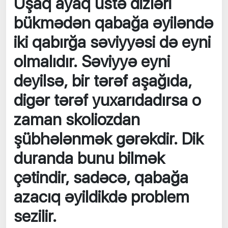
Uşaq ayaq üstə dizləri
bükmədən qabağa əyiləndə
iki qabırğa səviyyəsi də eyni
olmalıdır. Səviyyə eyni
deyilsə, bir tərəf aşağıda,
digər tərəf yuxarıdadırsa o
zaman skoliozdan
şübhələnmək gərəkdir. Dik
duranda bunu bilmək
çətindir, sadəcə, qabağa
azacıq əyildikdə problem
sezilir.