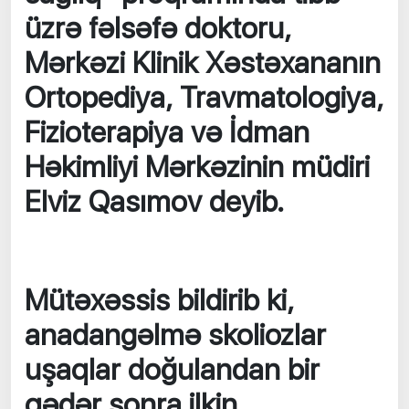
üzrə fəlsəfə doktoru,
Mərkəzi Klinik Xəstəxananın
Ortopediya, Travmatologiya,
Fizioterapiya və İdman
Həkimliyi Mərkəzinin müdiri
Elviz Qasımov deyib.
Mütəxəssis bildirib ki,
anadangəlmə skoliozlar
uşaqlar doğulandan bir
qədər sonra ilkin