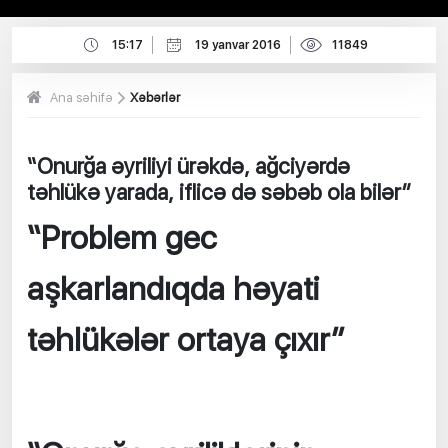
15:17
19 yanvar 2016
11849
Ana səhifə
Xəbərlər
“Onurğa əyriliyi ürəkdə, ağciyərdə
təhlükə yarada, iflicə də səbəb ola bilər”
“Problem gec
aşkarlandıqda həyati
təhlükələr ortaya çıxır”