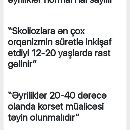
“Skoliozlara ən çox
orqanizmin sürətlə inkişaf
etdiyi 12-20 yaşlarda rast
gəlinir”
“Əyriliklər 20-40 dərəcə
olanda korset müalicəsi
təyin olunmalıdır”