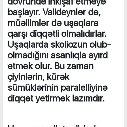
dövründə inkişaf etməyə
başlayır. Valideynlər də,
müəllimlər də uşaqlara
qarşı diqqətli olmalıdırlar.
Uşaqlarda skoliozun olub-
olmadığını asanlıqla ayırd
etmək olur. Bu zaman
çiyinlərin, kürək
sümüklərinin paralelliyinə
diqqət yetirmək lazımdır.