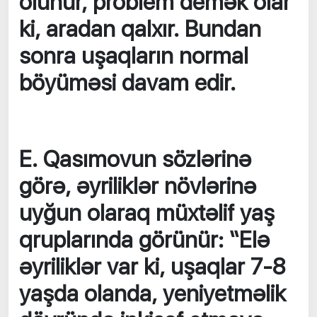
olunur, problem demək olar
ki, aradan qalxır. Bundan
sonra uşaqların normal
böyüməsi davam edir.
E. Qasımovun sözlərinə
görə, əyriliklər növlərinə
uyğun olaraq müxtəlif yaş
qruplarında görünür: “Elə
əyriliklər var ki, uşaqlar 7-8
yaşda olanda, yeniyetməlik