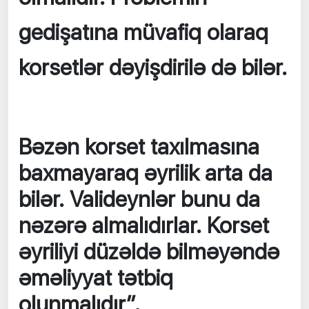
gedişatına müvafiq olaraq
korsetlər dəyişdirilə də bilər.
Bəzən korset taxılmasına
baxmayaraq əyrilik arta da
bilər. Valideynlər bunu da
nəzərə almalıdırlar. Korset
əyriliyi düzəldə bilməyəndə
əməliyyat tətbiq
olunmalıdır”.