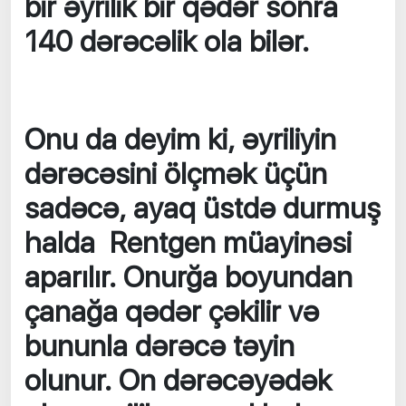
bir əyrilik bir qədər sonra
140 dərəcəlik ola bilər.
Onu da deyim ki, əyriliyin
dərəcəsini ölçmək üçün
sadəcə, ayaq üstdə durmuş
halda Rentgen müayinəsi
aparılır. Onurğa boyundan
çanağa qədər çəkilir və
bununla dərəcə təyin
olunur. On dərəcəyədək