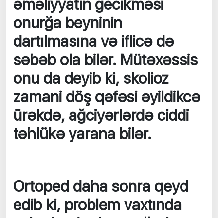
əməliyyatın gecikməsi
onurğa beyninin
dartılmasına və iflicə də
səbəb ola bilər. Mütəxəssis
onu da deyib ki, skolioz
zamani döş qəfəsi əyildikcə
ürəkdə, ağciyərlərdə ciddi
təhlükə yarana bilər.
Ortoped daha sonra qeyd
edib ki, problem vaxtında