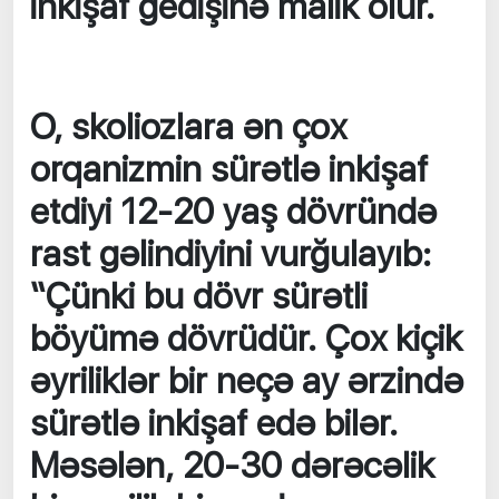
inkişaf gedişinə malik olur.
O, skoliozlara ən çox
orqanizmin sürətlə inkişaf
etdiyi 12-20 yaş dövründə
rast gəlindiyini vurğulayıb:
“Çünki bu dövr sürətli
böyümə dövrüdür. Çox kiçik
əyriliklər bir neçə ay ərzində
sürətlə inkişaf edə bilər.
Məsələn, 20-30 dərəcəlik