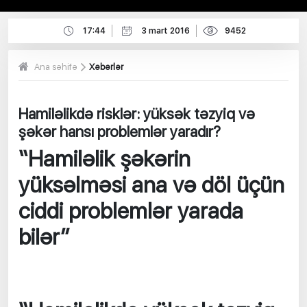
17:44
3 mart 2016
9452
Ana səhifə
Xəbərlər
Hamiləlikdə risklər: yüksək təzyiq və
şəkər hansı problemlər yaradır?
“Hamiləlik şəkərin
yüksəlməsi ana və döl üçün
ciddi problemlər yarada
bilər”