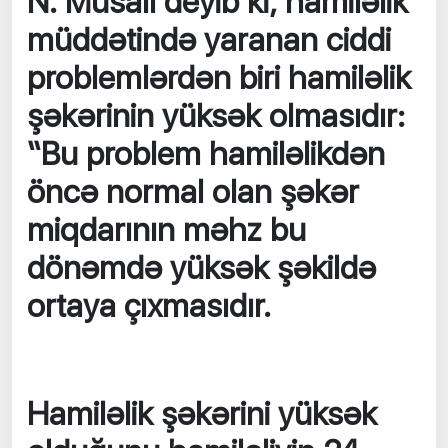
N. Musalı deyib ki, hamiləlik
müddətində yaranan ciddi
problemlərdən biri hamiləlik
şəkərinin yüksək olmasıdır:
“Bu problem hamiləlikdən
öncə normal olan şəkər
miqdarının məhz bu
dönəmdə yüksək şəkildə
ortaya çıxmasıdır.
Hamiləlik şəkərini yüksək