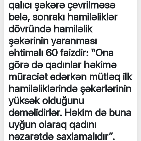
qalıcı şəkərə çevrilməsə
belə, sonrakı hamiləliklər
dövründə hamiləlik
şəkərinin yaranması
ehtimalı 60 faizdir: “Ona
görə də qadınlar həkimə
müraciət edərkən mütləq ilk
hamiləliklərində şəkərlərinin
yüksək olduğunu
deməlidirlər. Həkim də buna
uyğun olaraq qadını
nəzarətdə saxlamalıdır”.