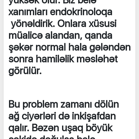
yüksək olur. Biz belə
xanımları endokrinoloqa
yönəldirik. Onlara xüsusi
müalicə alandan, qanda
şəkər normal hala gələndən
sonra hamiləlik məsləhət
görülür.
Bu problem zamanı dölün
ağ ciyərləri də inkişafdan
qalır. Bəzən uşaq böyük