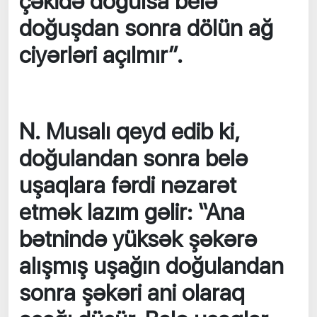
çəkidə doğulsa belə
doğuşdan sonra dölün ağ
ciyərləri açılmır”.
N. Musalı qeyd edib ki,
doğulandan sonra belə
uşaqlara fərdi nəzarət
etmək lazım gəlir: “Ana
bətnində yüksək şəkərə
alışmış uşağın doğulandan
sonra şəkəri ani olaraq