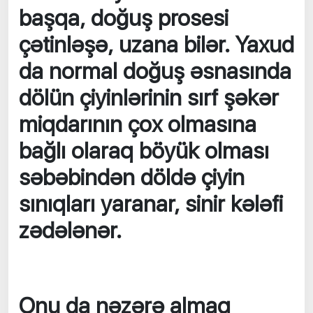
başqa, doğuş prosesi
çətinləşə, uzana bilər. Yaxud
da normal doğuş əsnasında
dölün çiyinlərinin sırf şəkər
miqdarının çox olmasına
bağlı olaraq böyük olması
səbəbindən döldə çiyin
sınıqları yaranar, sinir kələfi
zədələnər.
Onu da nəzərə almaq