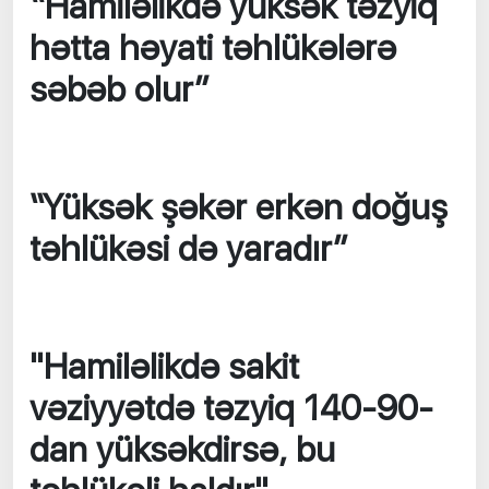
“Hamiləlikdə yüksək təzyiq
hətta həyati təhlükələrə
səbəb olur”
“Yüksək şəkər erkən doğuş
təhlükəsi də yaradır”
"Hamiləlikdə sakit
vəziyyətdə təzyiq 140-90-
dan yüksəkdirsə, bu