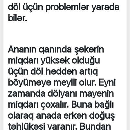
döl üçün problemlər yarada
bilər.
Ananın qanında şəkərin
miqdarı yüksək olduğu
üçün döl həddən artıq
böyüməyə meylli olur. Eyni
zamanda dölyanı mayenin
miqdarı çoxalır. Buna bağlı
olaraq anada erkən doğuş
təhlükəsi yaranır. Bundan