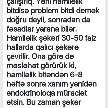
çalışırıq. Yəni hamiləlik
bitdisə problem bitdi demək
doğru deyil, sonradan da
fəsadlar yarana bilər.
Hamiləlik şəkəri 30-50 faiz
hallarda qalıcı şəkərə
çevrilir. Ona görə də
məsləhət görürük ki,
hamiləlik bitəndən 6-8
həftə sonra xanım yenidən
endokrinoloqa müraciət
etsin. Bu zaman şəkər