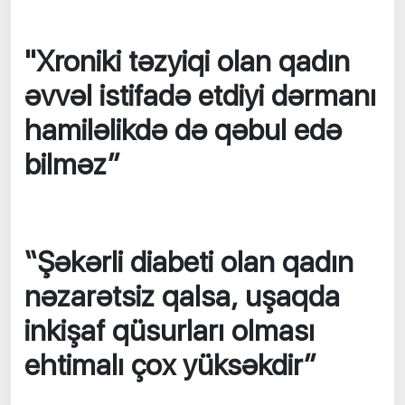
"Xroniki təzyiqi olan qadın
əvvəl istifadə etdiyi dərmanı
hamiləlikdə də qəbul edə
bilməz”
“Şəkərli diabeti olan qadın
nəzarətsiz qalsa, uşaqda
inkişaf qüsurları olması
ehtimalı çox yüksəkdir”