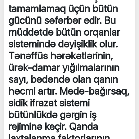
tamamlamaq üçün bütün
gücünü səfərbər edir. Bu
müddətdə bütün orqanlar
sistemində dəyişiklik olur.
Tənəffüs hərəkətlərinin,
ürək-damar yığılmalarının
sayı, bədəndə olan qanın
həcmi artır. Mədə-bağırsaq,
sidik ifrazat sistemi
bütünlükdə gərgin iş
rejiminə keçir. Qanda
laxtalanma faktorlarının