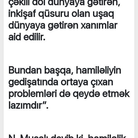
çəkili döl dünyaya gətirən,
inkişaf qüsuru olan uşaq
dünyaya gətirən xanımlar
aid edilir.
Bundan başqa, hamiləliyin
gedişatında ortaya çıxan
problemləri də qeydə etmək
lazımdır”.