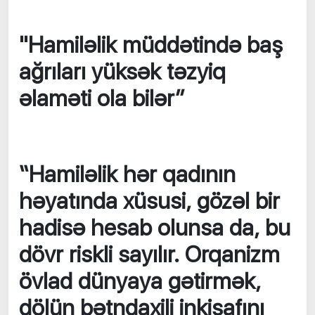
"Hamiləlik müddətində baş
ağrıları yüksək təzyiq
əlaməti ola bilər”
“Hamiləlik hər qadının
həyatında xüsusi, gözəl bir
hadisə hesab olunsa da, bu
dövr riskli sayılır. Orqanizm
övlad dünyaya gətirmək,
dölün bətndaxili inkişafını