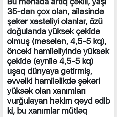
Bu mənada artıq çəkili, yaşı
35-dən çox olan, ailəsində
şəkər xəstəliyi olanlar, özü
doğulanda yüksək çəkidə
olmuş (məsələn, 4,5-5 kq),
öncəki hamiləliyində yüksək
çəkidə (eynilə 4,5-5 kq)
uşaq dünyaya gətirmiş,
əvvəlki hamiləlikdə şəkəri
yüksək olan xanımları
vurğulayan həkim qeyd edib
ki, bu xanımlar mütləq