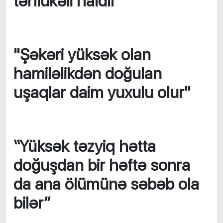
təhlükəli haldır"
"Şəkəri yüksək olan
hamiləlikdən doğulan
uşaqlar daim yuxulu olur"
“Yüksək təzyiq hətta
doğuşdan bir həftə sonra
da ana ölümünə səbəb ola
bilər”