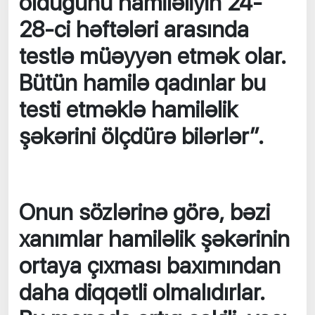
olduğunu hamiləliyin 24-
28-ci həftələri arasında
testlə müəyyən etmək olar.
Bütün hamilə qadınlar bu
testi etməklə hamiləlik
şəkərini ölçdürə bilərlər”.
Onun sözlərinə görə, bəzi
xanımlar hamiləlik şəkərinin
ortaya çıxması baxımından
daha diqqətli olmalıdırlar.