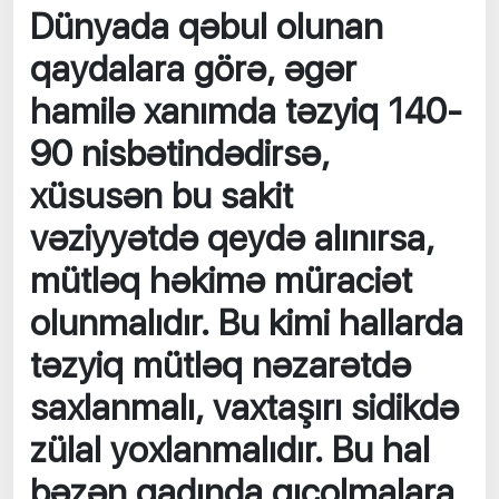
Dünyada qəbul olunan
qaydalara görə, əgər
hamilə xanımda təzyiq 140-
90 nisbətindədirsə,
xüsusən bu sakit
vəziyyətdə qeydə alınırsa,
mütləq həkimə müraciət
olunmalıdır. Bu kimi hallarda
təzyiq mütləq nəzarətdə
saxlanmalı, vaxtaşırı sidikdə
zülal yoxlanmalıdır. Bu hal
bəzən qadında qıcolmalara,