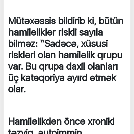
Mütəxəssis bildirib ki, bütün
hamiləliklər riskli sayıla
bilməz: “Sadəcə, xüsusi
riskləri olan hamiləlik qrupu
var. Bu qrupa daxil olanları
üç kateqoriya ayırd etmək
olar.
Hamiləlikdən öncə xroniki
təzyiq, autoimmin