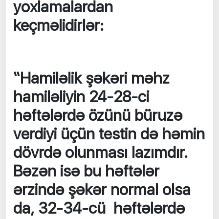
yoxlamalardan
keçməlidirlər:
“Hamiləlik şəkəri məhz
hamiləliyin 24-28-ci
həftələrdə özünü büruzə
verdiyi üçün testin də həmin
dövrdə olunması lazımdır.
Bəzən isə bu həftələr
ərzində şəkər normal olsa
da, 32-34-cü həftələrdə