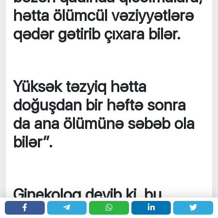
hətta ölümcül vəziyyətlərə
qədər gətirib çıxara bilər.
Yüksək təzyiq hətta
doğuşdan bir həftə sonra
da ana ölümünə səbəb ola
bilər”.
Ginekoloq deyib ki, bu
problemlər bağlı risk