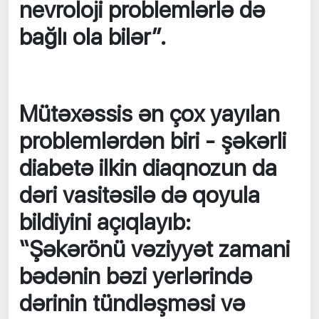
nevroloji problemlərlə də
bağlı ola bilər”.
Mütəxəssis ən çox yayılan
problemlərdən biri - şəkərli
diabetə ilkin diaqnozun da
dəri vasitəsilə də qoyula
bildiyini açıqlayıb:
“Şəkərönü vəziyyət zamani
bədənin bəzi yerlərində
dərinin tündləşməsi və