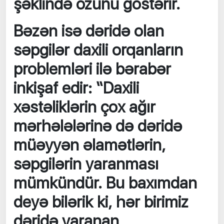
şəklində özünü göstərir.
Bəzən isə dəridə olan
səpgilər daxili orqanların
problemləri ilə bərabər
inkişaf edir: “Daxili
xəstəliklərin çox ağır
mərhələlərinə də dəridə
müəyyən əlamətlərin,
səpgilərin yaranması
mümkündür. Bu baxımdan
deyə bilərik ki, hər birimiz
dəridə yaranan