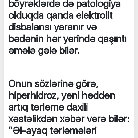
böyrəklərdə də patologiya
olduqda qanda elektrolit
disbalansı yaranır və
bədənin hər yerində qaşıntı
əmələ gələ bilər.
Onun sözlərinə görə,
hiperhidroz, yəni həddən
artıq tərləmə daxili
xəstəlikdən xəbər verə bilər:
“Əl-ayaq tərləmələri