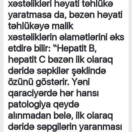
xəstəlikləri həyati təhlükə
yaratmasa da, bəzən həyati
təhlükəyə malik
xəstəliklərin əlamətlərini əks
etdirə bilir: “Hepatit B,
hepatit C bəzən ilk olaraq
dəridə səpkilər şəklində
özünü göstərir. Yəni
qaraciyərdə hər hansı
patologiya qeydə
alınmadan belə, ilk olaraq
dəridə səpgilərin yaranması