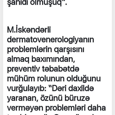
şahidi olmuşuq”.
M.İskəndərli
dermatovenerologiyanın
problemlərin qarşısını
almaq baxımından,
preventiv təbabətdə
mühüm rolunun olduğunu
vurğulayıb: “Dəri daxildə
yaranan, özünü büruzə
verməyən problemləri daha