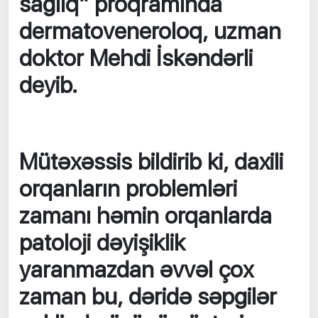
sağlıq” proqramında
dermatoveneroloq, uzman
doktor Mehdi İskəndərli
deyib.
Mütəxəssis bildirib ki, daxili
orqanların problemləri
zamanı həmin orqanlarda
patoloji dəyişiklik
yaranmazdan əvvəl çox
zaman bu, dəridə səpgilər