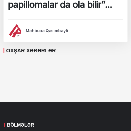
papillomalar da ola bilir”...
Məhbubə Qasımbəyli
OXŞAR XƏBƏRLƏR
BÖLMƏLƏR