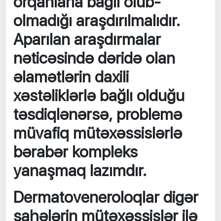
orqanlarla bağlı olub-
olmadığı araşdırılmalıdır.
Aparılan araşdırmalar
nəticəsində dəridə olan
əlamətlərin daxili
xəstəliklərlə bağlı olduğu
təsdiqlənərsə, problemə
müvafiq mütəxəssislərlə
bərabər kompleks
yanaşmaq lazımdır.
Dermatoveneroloqlar digər
sahələrin mütəxəssislər ilə