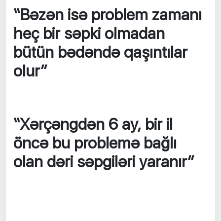
“Bəzən isə problem zamanı
heç bir səpki olmadan
bütün bədəndə qaşıntılar
olur”
“Xərçəngdən 6 ay, bir il
öncə bu problemə bağlı
olan dəri səpgiləri yaranır”