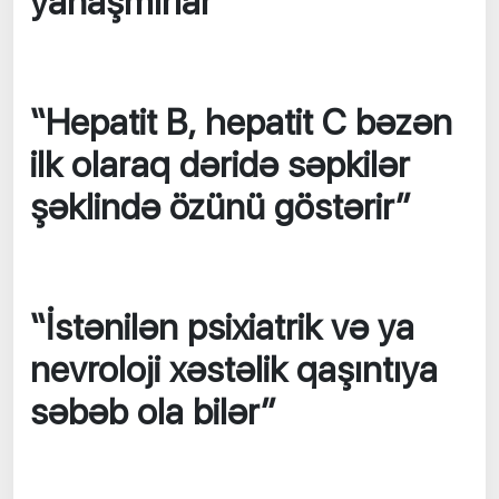
yanaşmırlar"
“Hepatit B, hepatit C bəzən
ilk olaraq dəridə səpkilər
şəklində özünü göstərir”
“İstənilən psixiatrik və ya
nevroloji xəstəlik qaşıntıya
səbəb ola bilər”