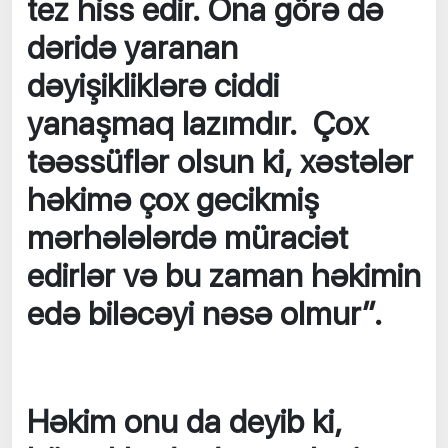
tez hiss edir. Ona görə də
dəridə yaranan
dəyişikliklərə ciddi
yanaşmaq lazımdır. Çox
təəssüflər olsun ki, xəstələr
həkimə çox gecikmiş
mərhələlərdə müraciət
edirlər və bu zaman həkimin
edə biləcəyi nəsə olmur”.
Həkim onu da deyib ki,