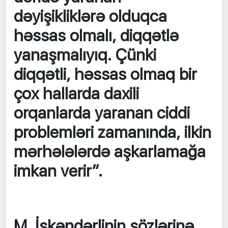
dəyişikliklərə olduqca
həssas olmalı, diqqətlə
yanaşmalıyıq. Çünki
diqqətli, həssas olmaq bir
çox hallarda daxili
orqanlarda yaranan ciddi
problemləri zamanında, ilkin
mərhələlərdə aşkarlamağa
imkan verir”.
M. İskəndərlinin sözlərinə