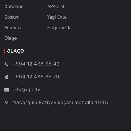
Xəbərlər
APAralel
Sosium
Yaşıl Orta
Reportaj
Haqqımızda
Əlaqə
ƏLAQƏ
+994 12 488 35 42
+994 12 488 35 79
info@apa.tv
Nəcəfqulu Rəfiyev küçəsi məhəllə 11/45