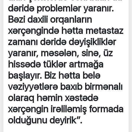
dəridə problemlər yaranır.
Bəzi daxili orqanların
xərçəngində hətta metastaz
zamanı dəridə dəyişikliklər
yaranır, məsələn, sinə, üz
hissədə tüklər artmağa
başlayır. Biz hətta belə
vəziyyətlərə baxıb birmənalı
olaraq həmin xəstədə
xərçəngin irəliləmiş formada
olduğunu deyirik”.