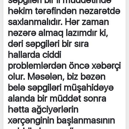
səpgiləri bir il müddətində
həkim tərəfindən nəzarətdə
saxlanmalıdır. Hər zaman
nəzərə almaq lazımdır ki,
dəri səpgiləri bir sıra
hallarda ciddi
problemlərdən öncə xəbərçi
olur. Məsələn, biz bəzən
belə səpgiləri müşahidəyə
alanda bir müddət sonra
hətta ağciyərlərin
xərçənginin başlanmasının