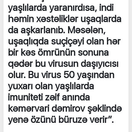
yaşlılarda yaranırdısa, indi
həmin xəstəliklər uşaqlarda
da aşkarlanıb. Məsələn,
uşaqlıqda suçiçəyi olan hər
bir kəs ömrünün sonuna
qədər bu virusun daşıyıcısı
olur. Bu virus 50 yaşından
yuxarı olan yaşlılarda
imuniteti zəif anında
kəmərvari dəmirov şəklində
yenə özünü büruzə verir”.