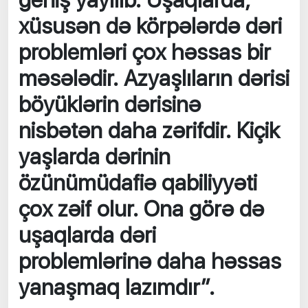
geniş yayılıb. Uşaqlarda,
xüsusən də körpələrdə dəri
problemləri çox həssas bir
məsələdir. Azyaşlıların dərisi
böyüklərin dərisinə
nisbətən daha zərifdir. Kiçik
yaşlarda dərinin
özünümüdafiə qabiliyyəti
çox zəif olur. Ona görə də
uşaqlarda dəri
problemlərinə daha həssas
yanaşmaq lazımdır”.