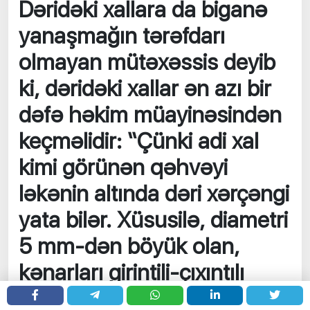
Dəridəki xallara da biganə
yanaşmağın tərəfdarı
olmayan mütəxəssis deyib
ki, dəridəki xallar ən azı bir
dəfə həkim müayinəsindən
keçməlidir: “Çünki adi xal
kimi görünən qəhvəyi
ləkənin altında dəri xərçəngi
yata bilər. Xüsusilə, diametri
5 mm-dən böyük olan,
kənarları girintili-çıxıntılı
lakin yumru olmayan iki