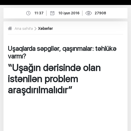
11:37
10 iyun 2016
27908
Ana səhifə
Xəbərlər
Uşaqlarda səpgilər, qaşınmalar: təhlükə
varmı?
“Uşağın dərisində olan
istənilən problem
araşdırılmalıdır”