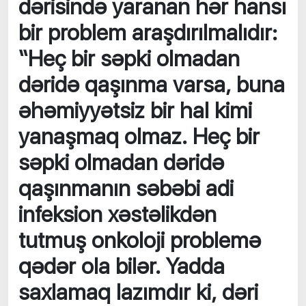
dərisində yaranan hər hansı
bir problem araşdırılmalıdır:
“Heç bir səpki olmadan
dəridə qaşınma varsa, buna
əhəmiyyətsiz bir hal kimi
yanaşmaq olmaz. Heç bir
səpki olmadan dəridə
qaşınmanın səbəbi adi
infeksion xəstəlikdən
tutmuş onkoloji problemə
qədər ola bilər. Yadda
saxlamaq lazımdır ki, dəri