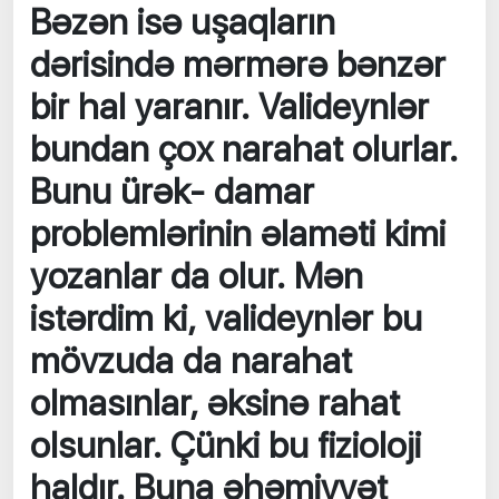
Bəzən isə uşaqların
dərisində mərmərə bənzər
bir hal yaranır. Valideynlər
bundan çox narahat olurlar.
Bunu ürək- damar
problemlərinin əlaməti kimi
yozanlar da olur. Mən
istərdim ki, valideynlər bu
mövzuda da narahat
olmasınlar, əksinə rahat
olsunlar. Çünki bu fizioloji
haldır. Buna əhəmiyyət