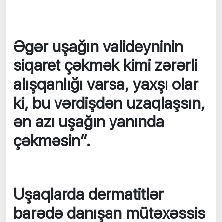
Əgər uşağın valideyninin
siqaret çəkmək kimi zərərli
alışqanlığı varsa, yaxşı olar
ki, bu vərdişdən uzaqlaşsın,
ən azı uşağın yanında
çəkməsin”.
Uşaqlarda dermatitlər
barədə danışan mütəxəssis