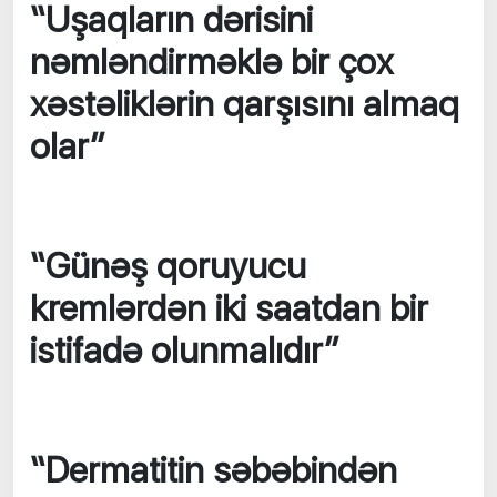
“Uşaqların dərisini
nəmləndirməklə bir çox
xəstəliklərin qarşısını almaq
olar”
“Günəş qoruyucu
kremlərdən iki saatdan bir
istifadə olunmalıdır”
“Dermatitin səbəbindən