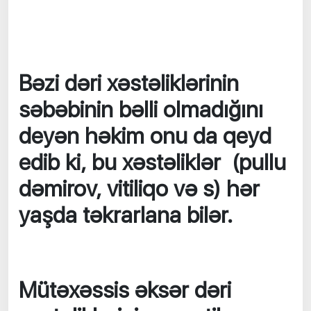
Bəzi dəri xəstəliklərinin
səbəbinin bəlli olmadığını
deyən həkim onu da qeyd
edib ki, bu xəstəliklər (pullu
dəmirov, vitiliqo və s) hər
yaşda təkrarlana bilər.
Mütəxəssis əksər dəri