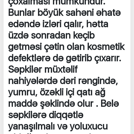
çoxalması mümkündür.
Bunlar böyük sahəni əhatə
edəndə izləri qalır, hətta
üzdə sonradan keçib
getməsi çətin olan kosmetik
defektlərə də gətirib çıxarır.
Səpkilər müxtəlif
nahiyələrdə dəri rəngində,
yumru, özəkli içi qatı ağ
maddə şəklində olur . Belə
səpkilərə diqqətlə
yanaşılmalı və yoluxucu