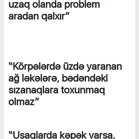
uzaq olanda problem
aradan qalxır”
“Körpələrdə üzdə yaranan
ağ ləkələrə, bədəndəki
sızanaqlara toxunmaq
olmaz”
“Uşaqlarda kəpək varsa,