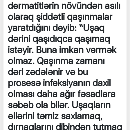
dermatitlərin növündən asılı
olaraq şiddətli qaşınmalar
yaratdığını deyib: “Uşaq
dərini qaşıdıqca qaşımaq
istəyir. Buna imkan vermək
olmaz. Qaşınma zamanı
dəri zədələnir və bu
prosesə infeksiyanın daxil
olması daha ağır fəsadlara
səbəb ola bilər. Uşaqların
əllərini təmiz saxlamaq,
dırnaqlarını dibindən tutmaq