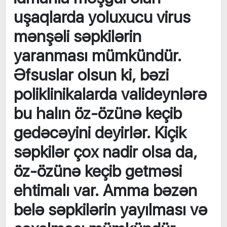
uşaqlarda yoluxucu virus
mənşəli səpkilərin
yaranması mümkündür.
Əfsuslar olsun ki, bəzi
poliklinikalarda valideynlərə
bu halın öz-özünə keçib
gedəcəyini deyirlər. Kiçik
səpkilər çox nadir olsa da,
öz-özünə keçib getməsi
ehtimalı var. Amma bəzən
belə səpkilərin yayılması və