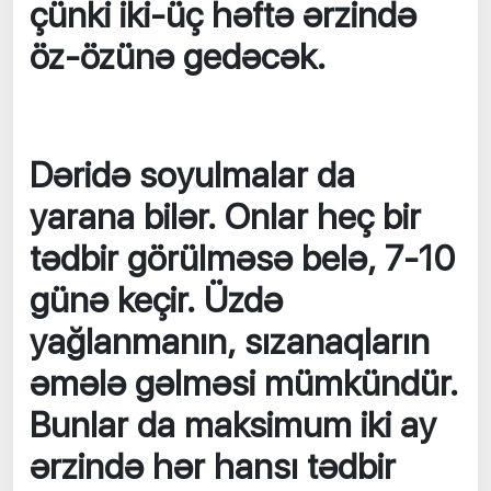
çünki iki-üç həftə ərzində
öz-özünə gedəcək.
Dəridə soyulmalar da
yarana bilər. Onlar heç bir
tədbir görülməsə belə, 7-10
günə keçir. Üzdə
yağlanmanın, sızanaqların
əmələ gəlməsi mümkündür.
Bunlar da maksimum iki ay
ərzində hər hansı tədbir