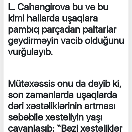
L. Cahangirova bu və bu
kimi hallarda uşaqlara
pambıq parçadan paltarlar
geydirməyin vacib olduğunu
vurğulayıb.
Mütəxəssis onu da deyib ki,
son zamanlarda uşaqlarda
dəri xəstəliklərinin artması
səbəbilə xəstəliyin yaşı
cavanlaşıb: “Bəzi xəstəliklər