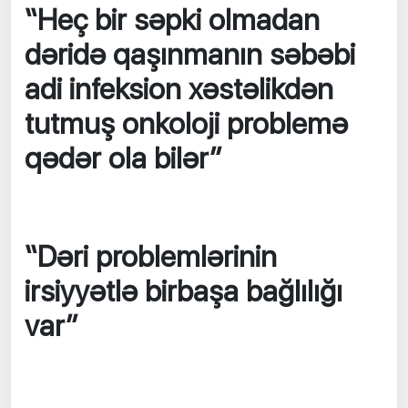
“Heç bir səpki olmadan
dəridə qaşınmanın səbəbi
adi infeksion xəstəlikdən
tutmuş onkoloji problemə
qədər ola bilər”
“Dəri problemlərinin
irsiyyətlə birbaşa bağlılığı
var”