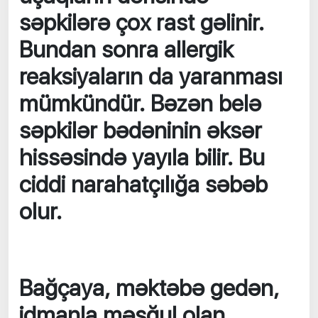
səpkilərə çox rast gəlinir.
Bundan sonra allergik
reaksiyaların da yaranması
mümkündür. Bəzən belə
səpkilər bədəninin əksər
hissəsində yayıla bilir. Bu
ciddi narahatçılığa səbəb
olur.
Bağçaya, məktəbə gedən,
idmanla məşğul olan