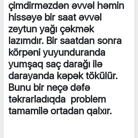
çimdirməzdən əvvəl həmin
hissəyə bir saat əvvəl
zeytun yağı çəkmək
lazımdır. Bir saatdan sonra
körpəni yuyunduranda
yumşaq saç darağı ilə
darayanda kəpək tökülür.
Bunu bir neçə dəfə
təkrarladıqda problem
tamamilə ortadan qalxır.