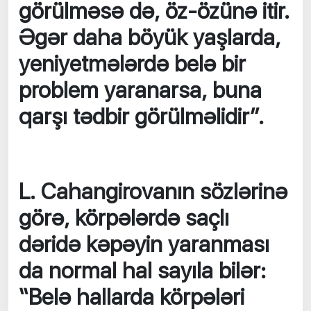
görülməsə də, öz-özünə itir.
Əgər daha böyük yaşlarda,
yeniyetmələrdə belə bir
problem yaranarsa, buna
qarşı tədbir görülməlidir”.
L. Cahangirovanın sözlərinə
görə, körpələrdə saçlı
dəridə kəpəyin yaranması
da normal hal sayıla bilər:
“Belə hallarda körpələri