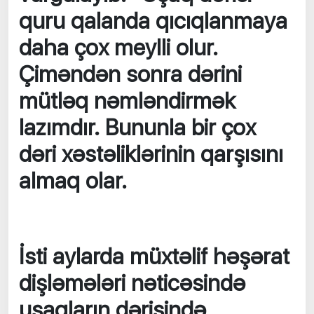
quru qalanda qıcıqlanmaya
daha çox meylli olur.
Çiməndən sonra dərini
mütləq nəmləndirmək
lazımdır. Bununla bir çox
dəri xəstəliklərinin qarşısını
almaq olar.
İsti aylarda müxtəlif həşərat
dişləmələri nəticəsində
uşaqların dərisində