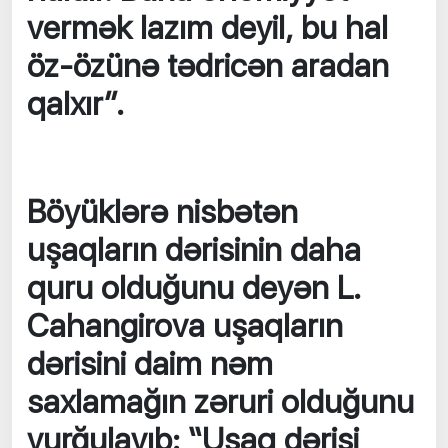
vermək lazım deyil, bu hal
öz-özünə tədricən aradan
qalxır”.
Böyüklərə nisbətən
uşaqların dərisinin daha
quru olduğunu deyən L.
Cahangirova uşaqların
dərisini daim nəm
saxlamağın zəruri olduğunu
vurğulayıb: “Uşaq dərisi