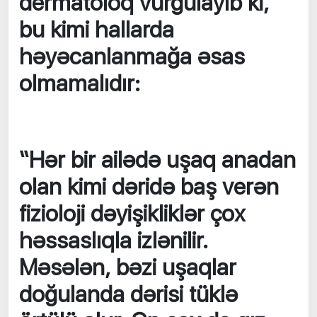
dermatoloq vurğulayıb ki,
bu kimi hallarda
həyəcanlanmağa əsas
olmamalıdır:
“Hər bir ailədə uşaq anadan
olan kimi dəridə baş verən
fizioloji dəyişikliklər çox
həssaslıqla izlənilir.
Məsələn, bəzi uşaqlar
doğulanda dərisi tüklə