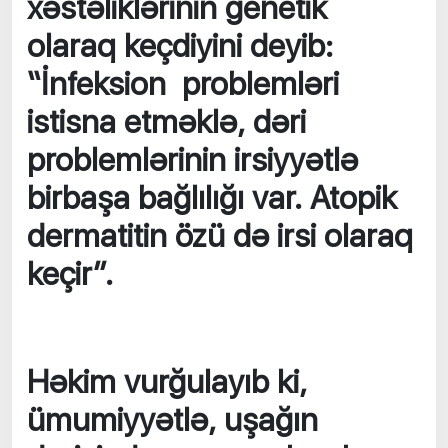
xəstəliklərinin genetik
olaraq keçdiyini deyib:
“İnfeksion problemləri
istisna etməklə, dəri
problemlərinin irsiyyətlə
birbaşa bağlılığı var. Atopik
dermatitin özü də irsi olaraq
keçir”.
Həkim vurğulayıb ki,
ümumiyyətlə, uşağın