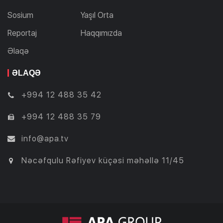
Sosium
Yaşıl Orta
Reportaj
Haqqımızda
Əlaqə
ƏLAQƏ
+994 12 488 35 42
+994 12 488 35 79
info@apa.tv
Nəcəfqulu Rəfiyev küçəsi məhəllə 11/45