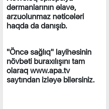
dərmanlarının əlavə,
arzuolunmaz nəticələri
haqda da danışıb.
"Öncə sağlıq" layihəsinin
növbəti buraxılışını tam
olaraq www.apa.tv
saytından izləyə bilərsiniz.