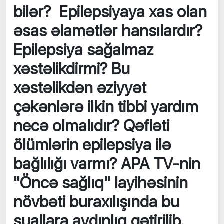
bilər? Epilepsiyaya xas olan
əsas əlamətlər hansılardır?
Epilepsiya sağalmaz
xəstəlikdirmi? Bu
xəstəlikdən əziyyət
çəkənlərə ilkin tibbi yardım
necə olmalıdır? Qəfləti
ölümlərin epilepsiya ilə
bağlılığı varmı? APA TV-nin
"Öncə sağlıq" layihəsinin
növbəti buraxılışında bu
suallara aydınlıq gətirilib.