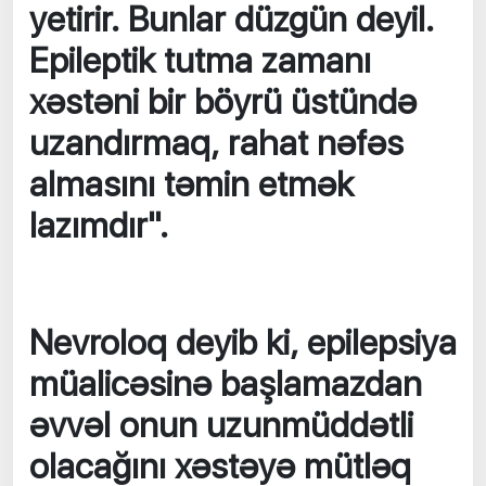
yetirir. Bunlar düzgün deyil.
Epileptik tutma zamanı
xəstəni bir böyrü üstündə
uzandırmaq, rahat nəfəs
almasını təmin etmək
lazımdır".
Nevroloq deyib ki, epilepsiya
müalicəsinə başlamazdan
əvvəl onun uzunmüddətli
olacağını xəstəyə mütləq