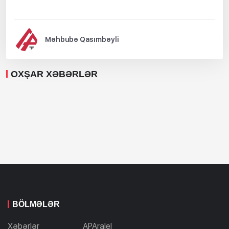
Məhbubə Qasımbəyli
OXŞAR XƏBƏRLƏR
BÖLMƏLƏR
Xəbərlər
APAralel