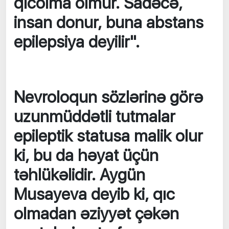
qıcolma olmur. Sadəcə,
insan donur, buna abstans
epilepsiya deyilir".
Nevroloqun sözlərinə görə
uzunmüddətli tutmalar
epileptik statusa malik olur
ki, bu da həyat üçün
təhlükəlidir. Aygün
Musayeva deyib ki, qıc
olmadan əziyyət çəkən