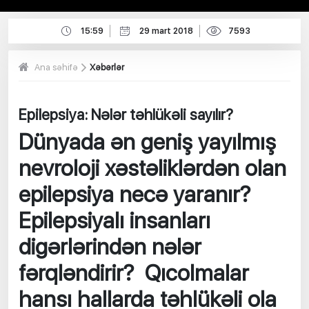
15:59
29 mart 2018
7593
Ana səhifə
Xəbərlər
Epilepsiya: Nələr təhlükəli sayılır?
Dünyada ən geniş yayılmış
nevroloji xəstəliklərdən olan
epilepsiya necə yaranır?
Epilepsiyalı insanları
digərlərindən nələr
fərqləndirir? Qıcolmalar
hansı hallarda təhlükəli ola