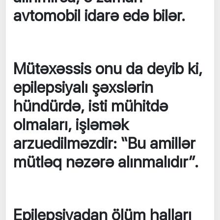
avtomobil idarə edə bilər.
Mütəxəssis onu da deyib ki,
epilepsiyalı şəxslərin
hündürdə, isti mühitdə
olmaları, işləmək
arzuedilməzdir: “Bu amillər
mütləq nəzərə alınmalıdır”.
Epilepsiyadan ölüm halları