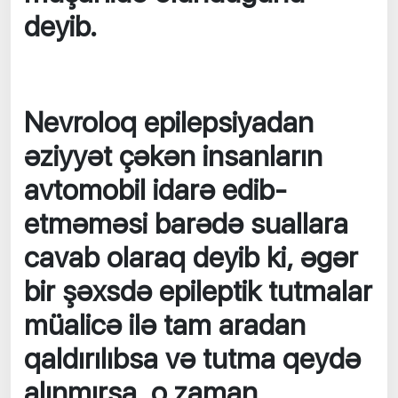
deyib.
Nevroloq epilepsiyadan
əziyyət çəkən insanların
avtomobil idarə edib-
etməməsi barədə suallara
cavab olaraq deyib ki, əgər
bir şəxsdə epileptik tutmalar
müalicə ilə tam aradan
qaldırılıbsa və tutma qeydə
alınmırsa, o zaman