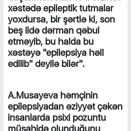
xəstədə epileptik tutmalar
yoxdursa, bir şərtlə ki, son
beş ildə dərman qəbul
etməyib, bu halda bu
xəstəyə "epilepsiya həll
edilib" deyilə bilər".
A.Musayeva həmçinin
epilepsiyadan əziyyət çəkən
insanlarda psixi pozuntu
müşahidə olunduğunu