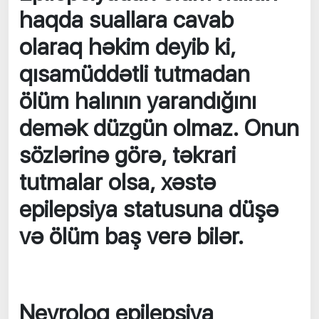
haqda suallara cavab
olaraq həkim deyib ki,
qısamüddətli tutmadan
ölüm halının yarandığını
demək düzgün olmaz. Onun
sözlərinə görə, təkrari
tutmalar olsa, xəstə
epilepsiya statusuna düşə
və ölüm baş verə bilər.
Nevroloq epilepsiya