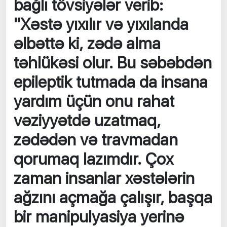
bağlı tövsiyələr verib:
"Xəstə yıxılır və yıxılanda
əlbəttə ki, zədə alma
təhlükəsi olur. Bu səbəbdən
epileptik tutmada da insana
yardım üçün onu rahat
vəziyyətdə uzatmaq,
zədədən və travmadan
qorumaq lazımdır. Çox
zaman insanlar xəstələrin
ağzını açmağa çalışır, başqa
bir manipulyasiya yerinə