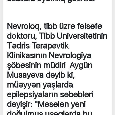
Nevroloq, tibb üzrə fəlsəfə
doktoru, Tibb Universitetinin
Tədris Terapevtik
Klinikasının Nevrologiya
şöbəsinin müdiri Aygün
Musayeva deyib ki,
müəyyən yaşlarda
epilepsiyaların səbəbləri
dəyişir: "Məsələn yeni
doğulmuş uşaqlarda bu