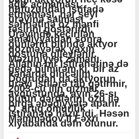
ağız açmaması,
nüfuzundan istifadə
etməməsi, hər şeyi
ürəyinə salması
səhhətinə öz mənfi
təsirini göstərirdi.
Ürəyində keçirilən
əməliyyatdan sonra
günlərin birində aktyor
dözməyərək yaxın
dostuna gileylənir.
Məzuniyyət zamanı
Allahın bir istirahətinə də
gedə bilmirəm ki, bir az
kənarda dincəlim.
Doğrudan da aktyorun
ürəyi istilərə tab gətirmir,
2003-cü ilin qızmar
avqustunda, ayın 26-sı
bütün dərdlərini özü ilə
birgə əbədiyyətə aparır.
O, artıq ömürlük
istirahətə hazır idi. Həsən
Məmmədov II Fəxri
xiyabanda dəfn olunur.