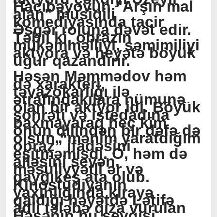
Hacıbəyovun "Arşın mal
alan" musiqili
komediyasında tacir
Əsgər roluna dəvət edir.
Təbii ki, obrazın
mükəmməlliyi, səmimiliyi
aktyora və heyətə böyük
uğur qazandırır.
Həsən Məmmədov həm
də xarakteri,
təvazökarlığı ilə
ətrafındakılara nümunə
olan bir aktyor idi. Böyük
şöhrəti və istedadına
baxmayaraq heç kim
onun dilindən bir dəfə də
olsun “mənim yaratdığım
obraz” ifadəsini
eşitməmişdi. O, həm də
ailəsini sevən,
məsuliyyətli ər və
qayğıkeş ata olub.
Kinostudiyanın
yaxınlığında kirayə
qaldığı həyətdə Lətifə
adlı tələbə qıza vurulan
Həsənin bu sevgisi