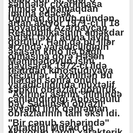
səhnələr çıxarılmasa
filmdə oynamaqdan
imtina edəcək.
Uğurları günün gündən
artan aktyor 1971-ci il 18
noyabrda Azərbaycan
Respublikasının əməkdar
artisti fəxri adına layiq
görülür. Həm də bu illər
ərzində yaradıcılığının
əsasən kino ilə bağlı
olmasına görə Həsən
Məmmədovun işini
dəyişərək 1972-ci ildə
teatrdan kinostudiyaya
keçirirlər. Təxminən bu
illərdən sonra onun
yaradıcılığında müxtəlif
səpkili obrazlar görürük.
"Axırıncı aşırım" filmində
canlandırdığı Abbasqulu
bəy Şadlinski obrazlı
əvvəlki lirik qəhrəman
obrazlarının tam əksi idi.
"Bir cənub şəhərində"
yaratdığı Murad da
aktyorun fərqli xarakterik