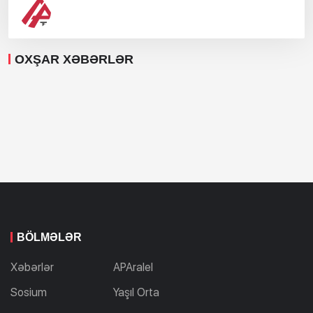
OXŞAR XƏBƏRLƏR
BÖLMƏLƏR
Xəbərlər
APAralel
Sosium
Yaşıl Orta