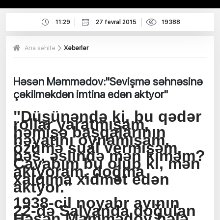
11:29
27 fevral 2015
19388
Ana səhifə
Xəbərlər
Həsən Məmmədov:"Sevişmə səhnəsinə
çəkilməkdən imtina edən aktyor"
"Düşünəndə ki, bu qədər
rollar yaratmışam,
həmişə başqalarının
həyatını oynamışam,
özümə sual vermişəm,
bəs, əslində mən kiməm?
Cavabım bu olub ki, mən
aktyoram, doğma
xalqıma xidmət edən
aktyor."
1938-cil noyabr ayının
22-də Salyanda doğulan
Həsən Məmmədov hələ