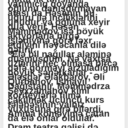
yarımıçıq qoyanda
oğlunu danışdırmayan
atası da Həsənin bu
uğuru ilə inciliklərini
unudur və oğluna xeyir
dua verir. Həsən
Məmmədov isə böyük
aktyorlarla birgə
işlədiyinə görə fəxr
etdiyini həyəcanla dilə
gətirir.
"Elə bil nağıllar aləminə
düşmüşdüm. Nə vaxtsa
üzlərini heç olmasa bircə
dəfə görməyi arzuladığım
böyük sənətkarlar -
Ələsgər Ələkbərov, Əli
Qurbanov, İsmayıl
Dağıstanlı, Məmmədrza
Şeyxzamanov kimi
korifeylərlə filmə
çəkilmək üçüncü kurs
tələbəsinin yalnız
yuxusuna girə bilərdi.
Amma köməyimə çatan
da elə onlar oldular."
Dram teatra gəlişi də