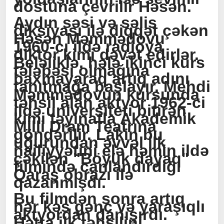
dostuna çevrilir Həsən.
Aydın səsi və səlis
diksiyası ilə diqqət çəkən
Həsən Məmmədovu
1960-cı ildə radioya
diktor kimi dəvət edirlər.
Beləliklə, hələ ikinci kurs
tələbəsi olmağına
baxmayaraq artıq adını
tanıtmağa başlayır. Mehdi
Məmmədovun kursunda
təhsil alan aktyor 1962-ci
ildə universiteti bitirən
kimi təyinatla Akademik
Milli Dram Teatrına
göndərilir. Lakin bu
uğurundan əvvəl ilk
nailiyyətini elə həmin ildə
çəkilən "Böyük dayaq"
filmində canlandırdığı
Qaraş obrazı ilə
qazanmışdı.
Bu filmdən sonra artıq
hər kəs gənc və yaraşıqlı
aktyordan danışırdı.
Hətta ilk təhsilini