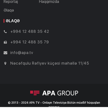
Reportaj
Haqqımızda
Əlaqə
ƏLAQƏ
+994 12 488 35 42
+994 12 488 35 79
info@apa.tv
Nəcəfqulu Rəfiyev küçəsi məhəllə 11/45
© 2013 - 2024 APA TV - Onlayn Televiziya Bütün müəllif hüquqları
qorunur.