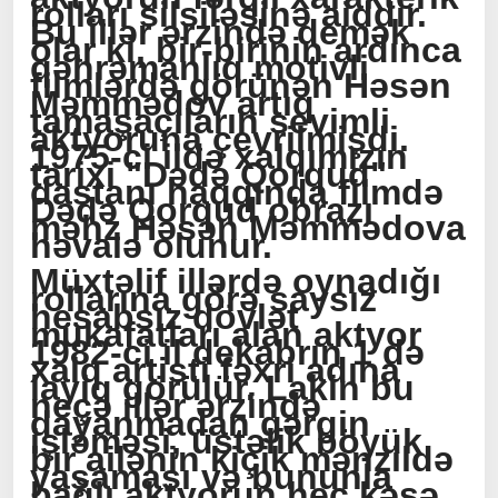
rolları silsiləsinə aiddir.
Bu illər ərzində demək
olar ki, bir-birinin ardınca
qəhrəmanlıq motivli
filmlərdə görünən Həsən
Məmmədov artıq
tamaşaçıların sevimli
aktyoruna çevrilmişdi.
1975-ci ildə xalqımızın
tarixi "Dədə Qorqud"
dastanı haqqında filmdə
Dədə Qorqud obrazı
məhz Həsən Məmmədova
həvalə olunur.
Müxtəlif illərdə oynadığı
rollarına görə saysız
hesabsız dövlət
mükafatları alan aktyor
1982-ci il dekabrın 1 də
xalq artisti fəxri adına
layiq görülür. Lakin bu
neçə illər ərzində
dayanmadan gərgin
işləməsi, üstəlik böyük
bir ailənin kiçik mənzildə
yaşaması və bununla
bağlı aktyorun heç kəsə