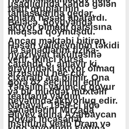
uşaqlığında kəndə gələn
teatr qruplarının
tamaşalarına gedər,
onlara həsəd aparardı.
Beləcə, böyüyəndə
aktyor olmağı qarşısına
məqsəd qoymuşdu.
Ancaq məktəbi bitirən
Həsən valideyninin təkidi
ilə sənədlərini fizika-
riyaziyyat fakültəsinə
verir. İkinci kursa
çatanda o, anlayır ki,
ürəyindəki aktyor olmaq
arzusunu heç cür
çıxaraıb ata bilmir. Ona
görə öz seçimini edir.
Təhsilini yarımçıq qoyur
və bir müddət müxtəlif
teatrların yardım
heyətində aktyorluq edir.
Nəhayət, 1958-ci ildə
sənədlərini Mirzağa
Əliyev adına Azərbaycan
Dövlət İncəsənət
İnstituna verib Dram və
kino atyorluğu sinfinə