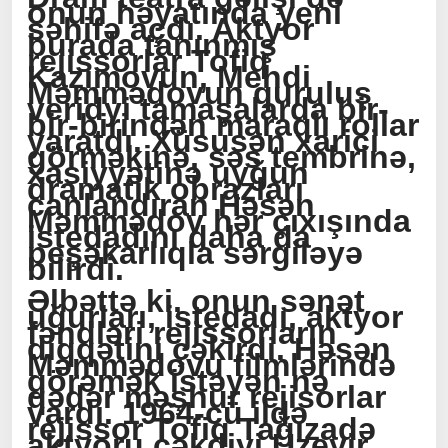
onun həyatında yeni
səhifə açdı. Aktyor
burada tanınmış
rejissorlar Tofiq
Kazımovun, Mehdi
Məmmədovun quruluş
veridyi tamaşalarda bir-
bir-birindən maraqlı rollar
yaratdı. Xüsusən xarici
görməkinə, səs tembrinə,
xasiyyətinə uyğun
dramatik obrazları
canlandıran Həsən
Məmmədov hər çıxışında
istedadını daha da
peşəkarlıqla sərgiləyə
bilirdi.
Əlbəttə ki, onun sənət
uğurları, istedadı, aktyor
fəndləri rejissorların
diqqətini çəkirdi. Həsən
Məmmədovu filmlərində
görəmək istəyən nə
qədər məşhur rejisorlar
vardı. 1964-cü ildə
rejissor Tofiq Tağızadə
aktyoru çəkdiyi Üzeyir