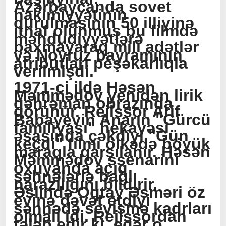
Azərbaycanda sovet
hakimiyyətinin
qurulmasının 50 illiyinə
ithaf olunmuş bu filmdə
məhdudiyyətlərə
baxmayaraq mili adətlər
və Novruz bayramının
atributları peşəkarlıqla
verilmişdi.
1971-ci ildə Həsən
Məmmədov yenidən lirik
qəhrəman obrazında
görünür. Rejissor Arif
Babayevin Anarın "Gürcü
familiyası" hekayəsi
əsasında çəkdiyi "Gün
keçdi" filmi ölkədə böyük
maraqla qarşılanır. Həsən
Məmmədov ssenarini
oxuyanda açıq
səhnələrlə bağlı
narazılığını bildirir.
Əslində Oqtay Əsməri öz
evinə dəvət etdiyi
səhnədə sevişmə kadrları
olmalı idi. Rejissordan
tələb edir ki, əgər o