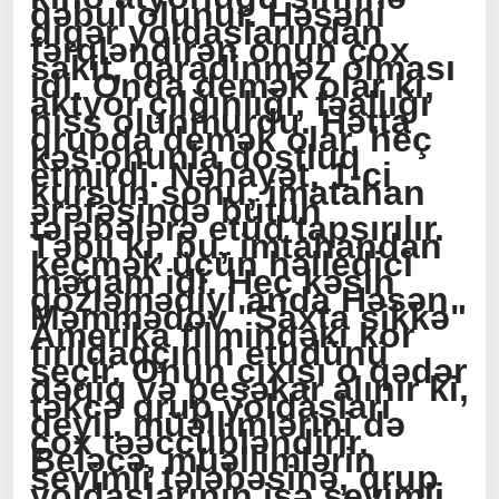
qəbul olunur. Həsəni
digər yoldaşlarından
fərqləndirən onun çox
sakit, qaradinməz olması
idi. Onda demək olar ki,
aktyor çılğınlığı, fəallığı
hiss olunmurdu. Hətta
qrupda demək olar, heç
kəs onunla dostluq
etmirdi. Nəhayət, 1-ci
kursun sonu, imatahan
ərəfəsində bütün
tələbələrə etüd tapşırılır.
Təbii ki, bu, imtahandan
keçmək üçün həlledici
məqam idi. Heç kəsin
gözləmədiyi anda Həsən
Məmmədov "Saxta sikkə"
Amerika filmindəki kor
fırıldaqçının etüdünü
seçir. Onun çıxışı o qədər
dəqiq və peşəkar alınır ki,
təkcə qrup yoldaşları
deyil, müəllimlərini də
çox təəccübləndirir.
Beləcə, müəllimlərin
sevimli tələbəsinə, qrup
yoldaşlarının isə sevimli