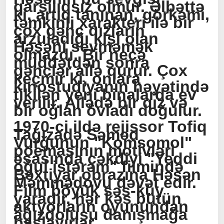
qarşılıqsız olmur. Əlbəttə
ki, artıq tanınan, görkəmi,
təmkinli xarakteri ilə bir
çox gənc qızların
arzuladığı kişi olan
Həsəni sevməmək
olmazdı. Bir neçə
müddətdən sonra
gənclər ailə qurur. Çox
keçmir ki, onlara
kinostudiyanın həyətində
tikilən yeni binalarda ev
verilir. Ailədə bir qız və
bir oğlan övladı doğulur.
1970-ci ildə rejissor Tofiq
Tağızadə Səməd
Vurğunun "Komsomol"
poemasının motivləri
əsasında çəkdiyi "Yeddi
oğul istərəm" filmində
Bəxtiyar obrazına Həsən
Məmmədovu dəvət edir.
Film böyük səs-küy
yaradır, hər kəs bütün
aktyorların oyunundan
ağızdolusu danışmağa
başlayırlar.