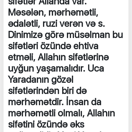
sifətlər Allahda var.
Məsələn, mərhəmətli,
ədalətli, ruzi verən və s.
Dinimizə görə müsəlman bu
sifətləri özündə ehtiva
etməli, Allahın sifətlərinə
uyğun yaşamalıdır. Uca
Yaradanın gözəl
sifətlərindən biri də
mərhəmətdir. İnsan da
mərhəmətli olmalı, Allahın
sifətini özündə əks