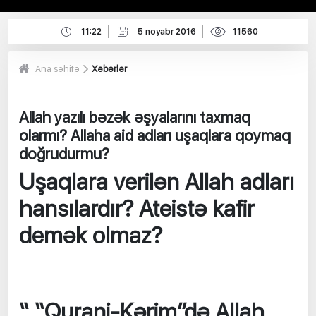
11:22
5 noyabr 2016
11560
Ana səhifə
Xəbərlər
Allah yazılı bəzək əşyalarını taxmaq
olarmı? Allaha aid adları uşaqlara qoymaq
doğrudurmu?
Uşaqlara verilən Allah adları
hansılardır?
Ateistə kafir
demək olmaz?
“ “Qurani-Kərim”də Allah