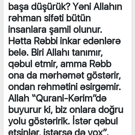
başa düşürük? Yəni Allahın
rəhman sifəti bütün
insanlara şamil olunur.
Hətta Rəbbi inkar edənlərə
belə. Biri Allahı tanımır,
qəbul etmir, amma Rəbb
ona da mərhəmət göstərir,
ondan rəhmətini əsirgəmir.
Allah “Qurani-Kərim”də
buyurur ki, biz onlara doğru
yolu göstəririk. İstər qəbul
etsinlər, istərsə də yox”.