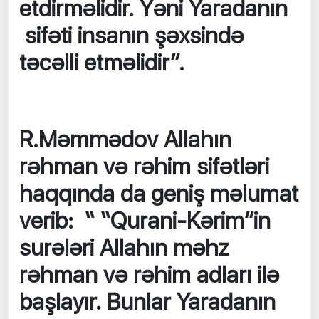
etdirməlidir. Yəni Yaradanın
sifəti insanın şəxsində
təcəlli etməlidir”.
R.Məmmədov Allahın
rəhman və rəhim sifətləri
haqqında da geniş məlumat
verib: “ “Qurani-Kərim”in
surələri Allahın məhz
rəhman və rəhim adları ilə
başlayır. Bunlar Yaradanın