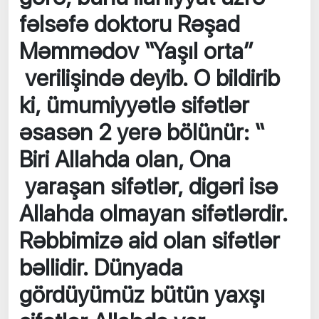
fəlsəfə doktoru Rəşad
Məmmədov “Yaşıl orta”
verilişində deyib. O bildirib
ki, ümumiyyətlə sifətlər
əsasən 2 yerə bölünür: “
Biri Allahda olan, Ona
yaraşan sifətlər, digəri isə
Allahda olmayan sifətlərdir.
Rəbbimizə aid olan sifətlər
bəllidir. Dünyada
gördüyümüz bütün yaxşı