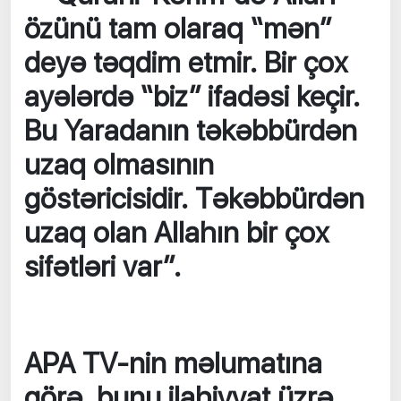
özünü tam olaraq “mən”
deyə təqdim etmir. Bir çox
ayələrdə “biz” ifadəsi keçir.
Bu Yaradanın təkəbbürdən
uzaq olmasının
göstəricisidir. Təkəbbürdən
uzaq olan Allahın bir çox
sifətləri var”.
APA TV-nin məlumatına
görə, bunu ilahiyyat üzrə