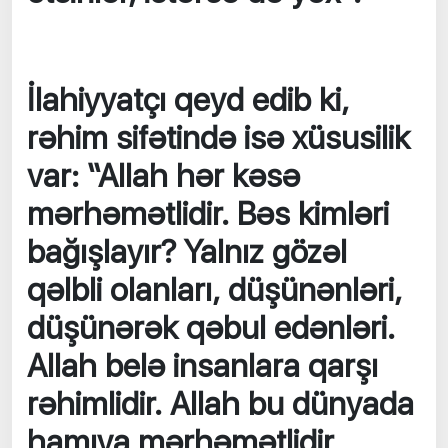
İlahiyyatçı qeyd edib ki,
rəhim sifətində isə xüsusilik
var: “Allah hər kəsə
mərhəmətlidir. Bəs kimləri
bağışlayır? Yalnız gözəl
qəlbli olanları, düşünənləri,
düşünərək qəbul edənləri.
Allah belə insanlara qarşı
rəhimlidir. Allah bu dünyada
hamıya mərhəmətlidir,