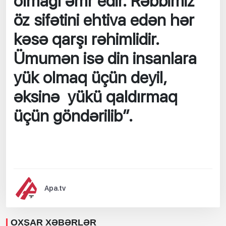
olmağı əmr edir. Rəbbimiz
öz sifətini ehtiva edən hər
kəsə qarşı rəhimlidir.
Ümumən isə din insanlara
yük olmaq üçün deyil,
əksinə yükü qaldırmaq
üçün göndərilib”.
Apa.tv
OXŞAR XƏBƏRLƏR