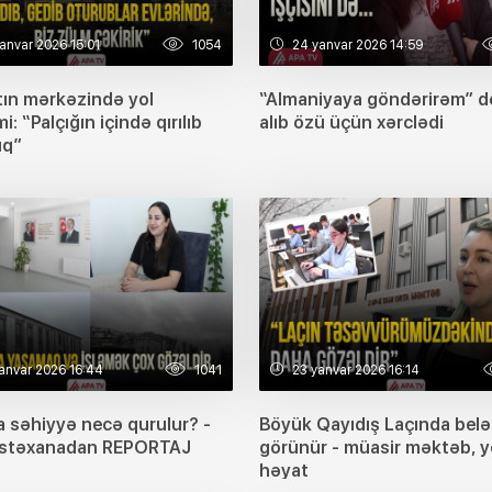
anvar 2026 15:01
1054
24 yanvar 2026 14:59
tın mərkəzində yol
“Almaniyaya göndərirəm” de
i: “Palçığın içində qırılıb
alıb özü üçün xərclədi
ıq”
anvar 2026 16:44
1041
23 yanvar 2026 16:14
a səhiyyə necə qurulur? -
Böyük Qayıdış Laçında belə
əstəxanadan REPORTAJ
görünür - müasir məktəb, y
həyat