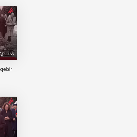
765
qəbir