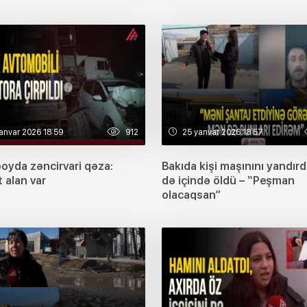
anvar 2026 18:59
912
25 yanvar 2026 18:57
oyda zəncirvari qəza:
Bakıda kişi maşınını yandırd
 alan var
də içində öldü – “Peşman
olacaqsan”