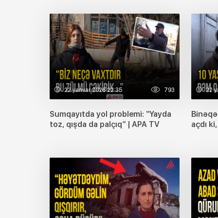
22 yanvar 2026 22:35
793
22 y
Sumqayıtda yol problemi: “Yayda
Binəqəd
toz, qışda da palçıq” | APA TV
açdı ki