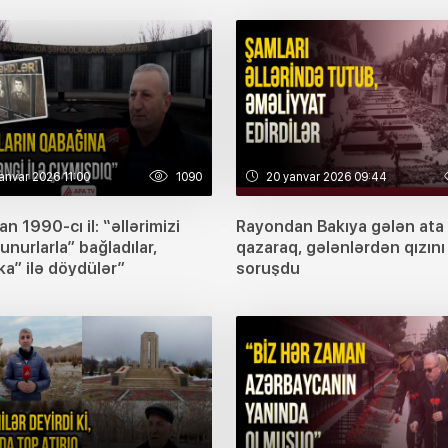
anvar 2026 11:00
1090
20 yanvar 2026 09:44
n 1990-cı il: “əllərimizi
Rayondan Bakıya gələn ata 
unurlarla” bağladılar,
qazaraq, gələnlərdən qızını
a” ilə döydülər”
soruşdu