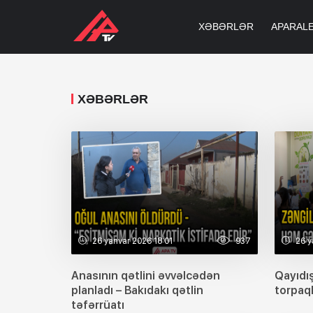
XƏBƏRLƏR
APARAL
XƏBƏRLƏR
26 yanvar 2026 18:01
937
26 y
Anasının qətlini əvvəlcədən
Qayıdış
planladı – Bakıdakı qətlin
torpaq
təfərrüatı