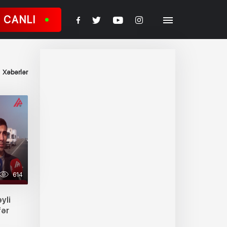
CANLI
Xəbərlər
614
yli
fər