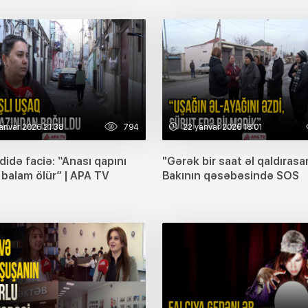
anvar 2026 21:38
794
22 yanvar 2026 18:01
idə faciə: “Anası qapını
"Gərək bir saat əl qaldırasa
, balam ölür” | APA TV
Bakının qəsəbəsində SOS