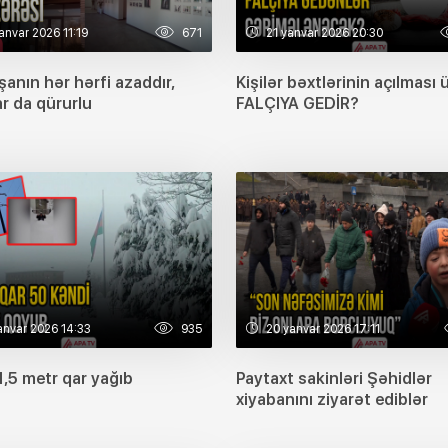
anvar 2026 11:19
671
21 yanvar 2026 20:30
şanın hər hərfi azaddır,
Kişilər bəxtlərinin açılması
ar da qürurlu
FALÇIYA GEDİR?
anvar 2026 14:33
935
20 yanvar 2026 17:11
1,5 metr qar yağıb
Paytaxt sakinləri Şəhidlər
xiyabanını ziyarət ediblər