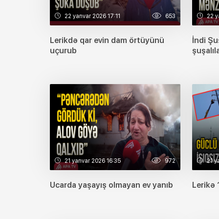
22 yanvar 2026 17:11
653
22 y
Lerikdə qar evin dam örtüyünü
İndi Şu
uçurub
şuşalıl
21 yanvar 2026 16:35
972
21 y
Ucarda yaşayış olmayan ev yanıb
Lerikə 