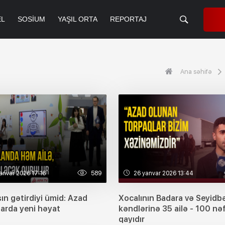
EL
SOSIUM
YAŞIL ORTA
REPORTAJ
Ana səhifə
anvar 2026 17:16
589
26 yanvar 2026 13:44
ın gətirdiyi ümid: Azad
Xocalının Badara və Seyidbə
larda yeni həyat
kəndlərinə 35 ailə - 100 nə
qayıdır