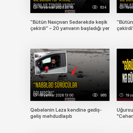
19 yanvar 2026 20:10
834
19 y
“Bütün Naxçıvan Sədərəkdə keşik
“Bütün
çəkirdi” – 20 yanvarın başladığı yer
çəkirdi
19 yanvar 2026 13:00
985
19 y
Qəbələnin Laza kəndinə gediş-
Uğursu
gəliş məhdudlaşıb
"Cəhən