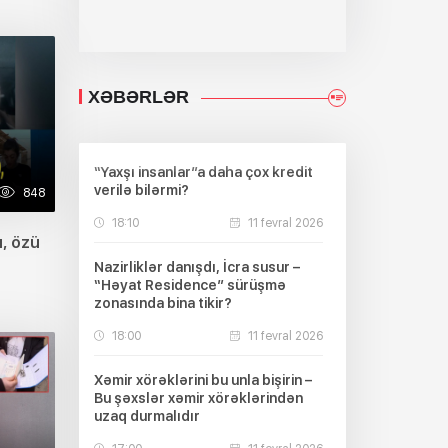
XƏBƏRLƏR
“Yaxşı insanlar”a daha çox kredit
verilə bilərmi?
848
18:10
11 fevral 2026
ı, özü
Nazirliklər danışdı, İcra susur –
“Həyat Residence” sürüşmə
zonasında bina tikir?
18:00
11 fevral 2026
Xəmir xörəklərini bu unla bişirin –
Bu şəxslər xəmir xörəklərindən
uzaq durmalıdır