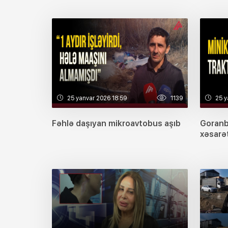
25 yanvar 2026 18:59
1139
25 y
Fəhlə daşıyan mikroavtobus aşıb
Goranb
xəsarət