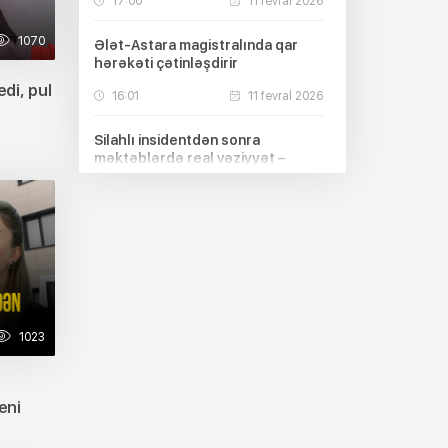
17:00
11 fevral 2026
1070
Ələt-Astara magistralında qar
hərəkəti çətinləşdirir
di, pul
16:01
11 fevral 2026
Silahlı insidentdən sonra
məktəblərdə real vəziyyət –
Qapıda mühafizə YOXDUR
19:00
10 fevral 2026
Beyləqanda yeni doğulan körpə
ölüb
18:08
10 fevral 2026
1023
Tapılan dəfinələr kimə məxsus
olur? – HÜQUQİ İZAH
10:17
10 fevral 2026
eni
Bu balıqlarla bağlı xəbərdarlıq: