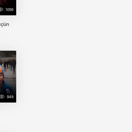
1056
 üçün
949