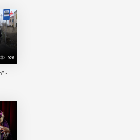
Süfrənizdə gizli təhlükə...
20:00
9 fevral 2026
Azərbaycanda avaralara 20
manat cərimə yazılır?
19:23
9 fevral 2026
Şamaxıdakı “Pir Mərdəkan
926
xanəgahı” tarixi abidəsi tarixə
qovuşmaq üzrədir
n” -
18:46
9 fevral 2026