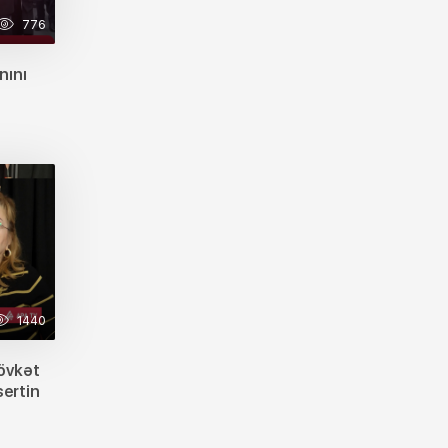
776
nını
1440
Şövkət
ertin