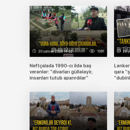
20 yanvar 2026 14:02
1081
20 y
Neftçalada 1990-cı ildə baş
Lənkəra
verənlər: “divarları güllələyir,
qara “ş
insanları tutub aparırdılar”
“dubink