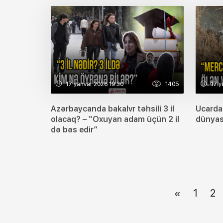
17 yanvar 2026 19:30
1405
17 y
Azərbaycanda bakalvr təhsili 3 il
Ucarda
olacaq? – “Oxuyan adam üçün 2 il
dünyas
də bəs edir”
«
1
2