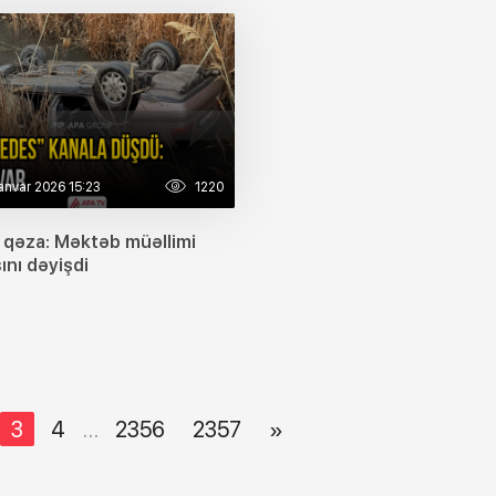
anvar 2026 15:23
1220
 qəza: Məktəb müəllimi
ını dəyişdi
...
3
4
2356
2357
»