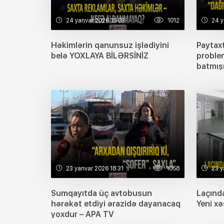
24 yanvar 2026 15:03
1012
24 y
Həkimlərin qanunsuz işlədiyini
Paytax
belə YOXLAYA BİLƏRSİNİZ
problem
batmış
23 yanvar 2026 18:31
1058
23 y
Sumqayıtda üç avtobusun
Laçınd
hərəkət etdiyi ərazidə dayanacaq
Yeni x
yoxdur – APA TV