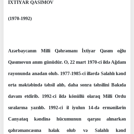
İXTİYAR QASIMOV
(1970-1992)
Azərbaycanın Milli Qəhrəmanı İxtiyar Qasım oğlu
Qasımovun anım günüdür. O, 22 mart 1970-ci ildə Ağdam
rayonunda anadan olub. 1977-1985-ci illərdə Salahlı kənd
orta məktəbində təhsil alıb, daha sonra təhsilini Bakıda
davam etdirib. 1992-ci ildə könüllü olaraq Milli Ordu
sıralarına yazılıb. 1992-ci il iyulun 14-də ermənilərin
Canyataq kəndinə hücumunun qarşısı alınarkən
qəhrəmancasına həlak olub və Salahlı kənd