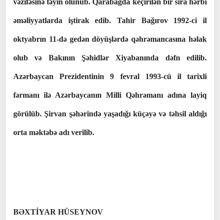
vəzifəsinə təyin olunub. Qarabağda keçirilən bir sıra hərbi
əməliyyatlarda iştirak edib. Tahir Bağırov 1992-ci il
oktyabrın 11-də gedən döyüşlərdə qəhrəmancasına həlak
olub və Bakının Şəhidlər Xiyabanında dəfn edilib.
Azərbaycan Prezidentinin 9 fevral 1993-cü il tarixli
fərmanı ilə Azərbaycanın Milli Qəhrəmanı adına layiq
görülüb. Şirvan şəhərində yaşadığı küçəyə və təhsil aldığı
orta məktəbə adı verilib.
BƏXTİYAR HÜSEYNOV