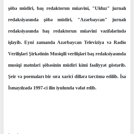
şöbə müdiri, baş redaktorun müavini, "Ulduz" jurnalı
redaksiyasında şöbə müdiri, "Azərbaycan" jurnalı
redaksiyasında baş redaktorun müavini vəzifələrində
işləyib. Eyni zamanda Azərbaycan Televiziya və Radio
Verilişləri Şirkətinin Musiqili verilişləri baş redaksiyasında
musiqi mətnləri şöbəsinin müdiri kimi fəaliyyət göstərib.
Şeir və poemaları bir sıra xarici dillərə tərcümə edilib. İsa
İsmayılzadə 1997-ci ilin iyulunda vəfat edib.