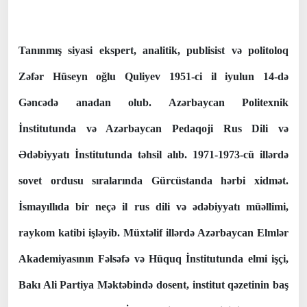
Tanınmış siyasi ekspert, analitik, publisist və politoloq
Zəfər Hüseyn oğlu Quliyev 1951-ci il iyulun 14-də
Gəncədə anadan olub. Azərbaycan Politexnik
İnstitutunda və Azərbaycan Pedaqoji Rus Dili və
Ədəbiyyatı İnstitutunda təhsil alıb. 1971-1973-cü illərdə
sovet ordusu sıralarında Gürcüstanda hərbi xidmət.
İsmayıllıda bir neçə il rus dili və ədəbiyyatı müəllimi,
raykom katibi işləyib. Müxtəlif illərdə Azərbaycan Elmlər
Akademiyasının Fəlsəfə və Hüquq İnstitutunda elmi işçi,
Bakı Ali Partiya Məktəbində dosent, institut qəzetinin baş