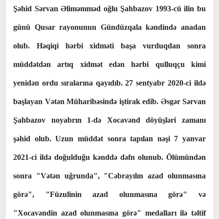
Şəhid Sərvan Əliməmməd oğlu Şahbazov 1993-cü ilin bu
günü Qusar rayonunun Gündüzqala kəndində anadan
olub. Həqiqi hərbi xidməti başa vurduqdan sonra
müddətdən artıq xidmət edən hərbi qulluqçu kimi
yenidən ordu sıralarına qayıdıb. 27 sentyabr 2020-ci ildə
başlayan Vətən Müharibəsində iştirak edib. Əsgər Sərvan
Şahbazov noyabrın 1-də Xocavənd döyüşləri zamanı
şəhid olub. Uzun müddət sonra tapılan nəşi 7 yanvar
2021-ci ildə doğulduğu kənddə dəfn olunub. Ölümündən
sonra "Vətən uğrunda", "Cəbrayılın azad olunmasına
görə", "Füzulinin azad olunmasına görə" və
"Xocavəndin azad olunmasına görə" medalları ilə təltif