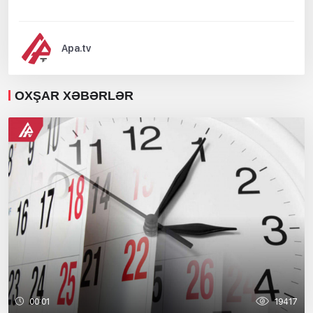
Apa.tv
OXŞAR XƏBƏRLƏR
00:01
19417