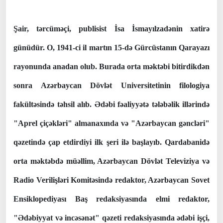
Şair, tərcüməçi, publisist İsa İsmayılzadənin xatirə
günüdür. O, 1941-ci il martın 15-də Gürcüstanın Qarayazı
rayonunda anadan olub. Burada orta məktəbi bitirdikdən
sonra Azərbaycan Dövlət Universitetinin filologiya
fakültəsində təhsil alıb. Ədəbi fəaliyyətə tələbəlik illərində
"Aprel çiçəkləri" almanaxında və "Azərbaycan gəncləri"
qəzetində çap etdirdiyi ilk şeri ilə başlayıb. Qardabanidə
orta məktəbdə müəllim, Azərbaycan Dövlət Televiziya və
Radio Verilişləri Komitəsində redaktor, Azərbaycan Sovet
Ensiklopediyası Baş redaksiyasında elmi redaktor,
"Ədəbiyyat və incəsənət" qəzeti redaksiyasında ədəbi işçi,