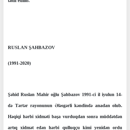
təltif edilib.
RUSLAN ŞAHBAZOV
(1991-2020)
Şəhid Ruslan Mahir oğlu Şahbazov 1991-ci il iyulun 14-
də Tərtər rayonunun Ələsgərli kəndində anadan olub.
Həqiqi hərbi xidməti başa vurduqdan sonra müddətdən
artıq xidmət edən hərbi qulluqçu kimi yenidən ordu