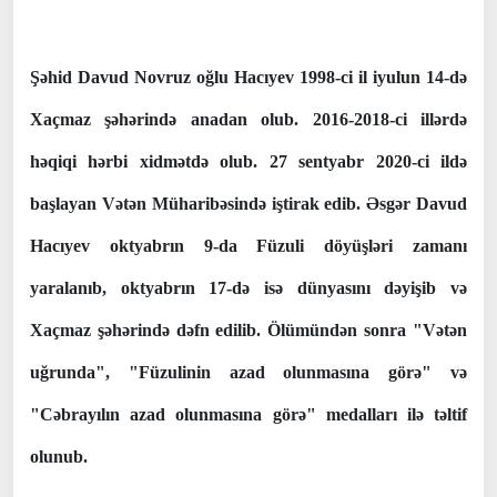
Şəhid Davud Novruz oğlu Hacıyev 1998-ci il iyulun 14-də
Xaçmaz şəhərində anadan olub. 2016-2018-ci illərdə
həqiqi hərbi xidmətdə olub. 27 sentyabr 2020-ci ildə
başlayan Vətən Müharibəsində iştirak edib. Əsgər Davud
Hacıyev oktyabrın 9-da Füzuli döyüşləri zamanı
yaralanıb, oktyabrın 17-də isə dünyasını dəyişib və
Xaçmaz şəhərində dəfn edilib. Ölümündən sonra "Vətən
uğrunda", "Füzulinin azad olunmasına görə" və
"Cəbrayılın azad olunmasına görə" medalları ilə təltif
olunub.