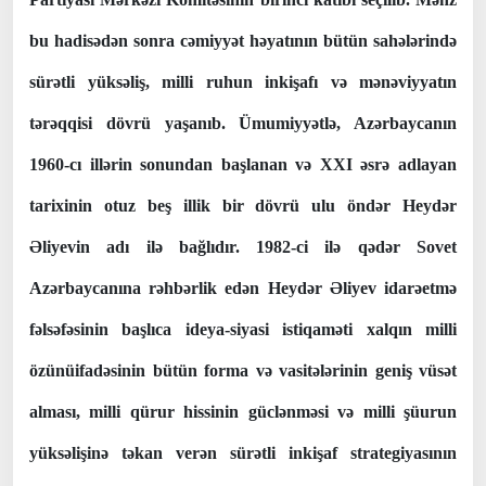
bu hadisədən sonra cəmiyyət həyatının bütün sahələrində
sürətli yüksəliş, milli ruhun inkişafı və mənəviyyatın
tərəqqisi dövrü yaşanıb. Ümumiyyətlə, Azərbaycanın
1960-cı illərin sonundan başlanan və XXI əsrə adlayan
tarixinin otuz beş illik bir dövrü ulu öndər Heydər
Əliyevin adı ilə bağlıdır. 1982-ci ilə qədər Sovet
Azərbaycanına rəhbərlik edən Heydər Əliyev idarəetmə
fəlsəfəsinin başlıca ideya-siyasi istiqaməti xalqın milli
özünüifadəsinin bütün forma və vasitələrinin geniş vüsət
alması, milli qürur hissinin güclənməsi və milli şüurun
yüksəlişinə təkan verən sürətli inkişaf strategiyasının