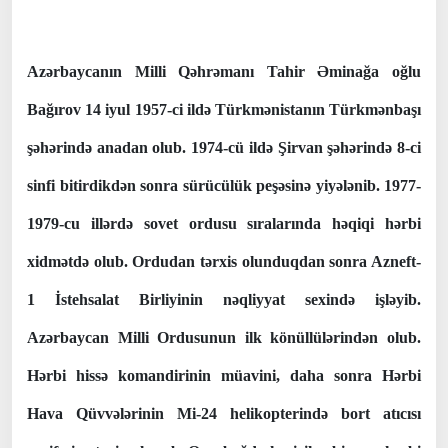
Azərbaycanın Milli Qəhrəmanı Tahir Əminağa oğlu
Bağırov 14 iyul 1957-ci ildə Türkmənistanın Türkmənbaşı
şəhərində anadan olub. 1974-cü ildə Şirvan şəhərində 8-ci
sinfi bitirdikdən sonra sürücülük peşəsinə yiyələnib. 1977-
1979-cu illərdə sovet ordusu sıralarında həqiqi hərbi
xidmətdə olub. Ordudan tərxis olunduqdan sonra Azneft-
1 İstehsalat Birliyinin nəqliyyat sexində işləyib.
Azərbaycan Milli Ordusunun ilk könüllülərindən olub.
Hərbi hissə komandirinin müavini, daha sonra Hərbi
Hava Qüvvələrinin Mi-24 helikopterində bort atıcısı