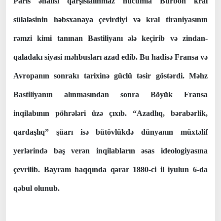
Paris əhalisi qarşısıalınmaz hücumla Burbon kral
sülaləsinin həbsxanaya çevirdiyi və kral tiraniyasının
rəmzi kimi tanınan Bastiliyanı ələ keçirib və zindan-
qaladakı siyasi məhbusları azad edib. Bu hadisə Fransa və
Avropanın sonrakı tarixinə güclü təsir göstərdi. Məhz
Bastiliyanın alınmasından sonra Böyük Fransa
inqilabının pöhrələri üzə çıxıb. “Azadlıq, bərabərlik,
qardaşlıq” şüarı isə bütövlükdə dünyanın müxtəlif
yerlərində baş verən inqilabların əsas ideologiyasına
çevrilib. Bayram haqqında qərar 1880-ci il iyulun 6-da
qəbul olunub.