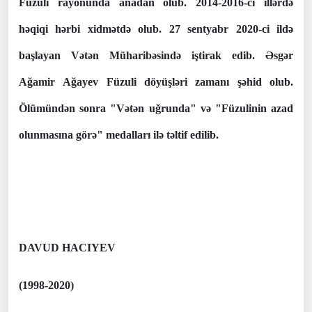
Füzuli rayonunda anadan olub. 2014-2016-cı illərdə
həqiqi hərbi xidmətdə olub. 27 sentyabr 2020-ci ildə
başlayan Vətən Müharibəsində iştirak edib. Əsgər
Ağamir Ağayev Füzuli döyüşləri zamanı şəhid olub.
Ölümündən sonra "Vətən uğrunda" və "Füzulinin azad
olunmasına görə" medalları ilə təltif edilib.
DAVUD HACIYEV
(1998-2020)