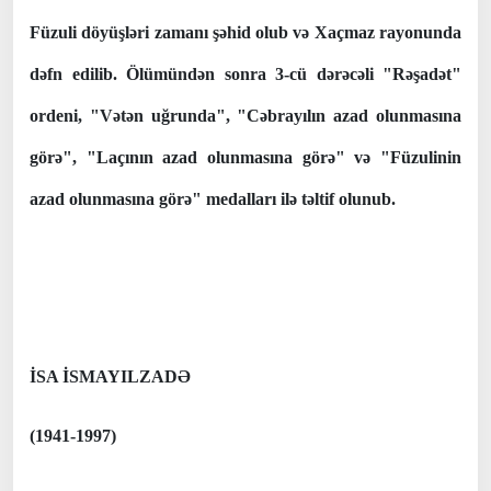
Füzuli döyüşləri zamanı şəhid olub və Xaçmaz rayonunda
dəfn edilib. Ölümündən sonra 3-cü dərəcəli "Rəşadət"
ordeni, "Vətən uğrunda", "Cəbrayılın azad olunmasına
görə", "Laçının azad olunmasına görə" və "Füzulinin
azad olunmasına görə" medalları ilə təltif olunub.
İSA İSMAYILZADƏ
(1941-1997)