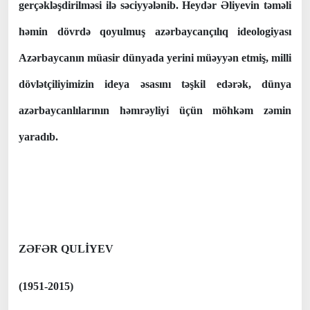
gerçəkləşdirilməsi ilə səciyyələnib. Heydər Əliyevin təməli
həmin dövrdə qoyulmuş azərbaycançılıq ideologiyası
Azərbaycanın müasir dünyada yerini müəyyən etmiş, milli
dövlətçiliyimizin ideya əsasını təşkil edərək, dünya
azərbaycanlılarının həmrəyliyi üçün möhkəm zəmin
yaradıb.
ZƏFƏR QULİYEV
(1951-2015)