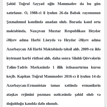
Şəhid Toğrul Səyyad oğlu Məmmədov da bu gün
xatırlanır. O, 1988-ci il iyulun 26-da Babək rayonunun
Şıxmahmud kəndində anadan olub. Burada kənd orta
məktəbində, Naxçıvan Muxtar Respublikası Heydər
Əliyev adına Hərbi Liseydə və Heydər Əliyev adına
Azərbaycan Ali Hərbi Məktəbində təhsil alıb. 2009-cu ildə
leytenant hərbi rütbəsi alıb, daha sonra Silahlı Qüvvələrin
Təlim-Tədris Mərkəzində 1 illik ixtisasartırma kursu
keçib. Kapitan Toğrul Məmmədov 2016-cı il iyulun 14-də
Azərbaycan-Ermənistan təmas xəttində ermənilərin
atəşkəs rejimini pozması nəticəsində şəhid olub və
doğulduğu kənddə dəfn olunub.