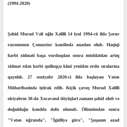
(1994-2020)
Şəhid Murad Vəli oğlu Xəlilli 14 iyul 1994-cü ildə Şərur
rayonunun Çomaxtur kəndində anadan olub. Həqiqi
hərbi xidməti başa vurduqdan sonra müddətdən artıq
xidmət edən hərbi qulluqçu kimi yenidən ordu sıralarına
qayıdıb. 27 sentyabr 2020-ci ildə başlayan Vətən
Müharibəsində iştirak edib. Kiçik çavuş Murad Xəlilli
oktyabrın 30-da Xocavənd döyüşləri zamanı şəhid olub və
doğulduğu kənddə dəfn olunub. Ölümündən sonra
"Vətən uğrunda", "İgidliyə görə", "Şuşanın azad