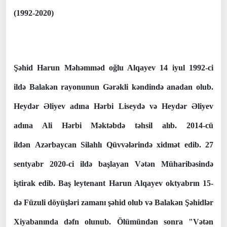
(1992-2020)
Şəhid Harun Məhəmməd oğlu Alqayev 14 iyul 1992-ci
ildə Balakən rayonunun Gərəkli kəndində anadan olub.
Heydər Əliyev adına Hərbi Liseydə və Heydər Əliyev
adına Ali Hərbi Məktəbdə təhsil alıb. 2014-cü
ildən Azərbaycan Silahlı Qüvvələrində xidmət edib. 27
sentyabr 2020-ci ildə başlayan Vətən Müharibəsində
iştirak edib. Baş leytenant Harun Alqayev oktyabrın 15-
də Füzuli döyüşləri zamanı şəhid olub və Balakən Şəhidlər
Xiyabanında dəfn olunub. Ölümündən sonra "Vətən