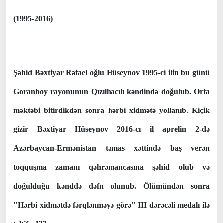
(1995-2016)
Şəhid Bəxtiyar Rəfael oğlu Hüseynov 1995-ci ilin bu günü
Goranboy rayonunun Qızılhacılı kəndində doğulub. Orta
məktəbi bitirdikdən sonra hərbi xidmətə yollanıb. Kiçik
gizir Bəxtiyar Hüseynov 2016-cı il aprelin 2-də
Azərbaycan-Ermənistan təmas xəttində baş verən
toqquşma zamanı qəhrəmancasına şəhid olub və
doğulduğu kənddə dəfn olunub. Ölümündən sonra
"Hərbi xidmətdə fərqlənməyə görə" III dərəcəli medalı ilə