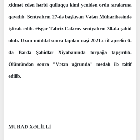
xidmət edən hərbi qulluqçu kimi yenidən ordu sıralarına
qayıdıb. Sentyabrın 27-də başlayan Vətən Müharibəsində
iştirak edib. Əsgər Təbriz Cəfərov sentyabrın 30-da şəhid
olub. Uzun müddət sonra tapılan nəşi 2021-ci il aprelin 6-
da Bərdə Şəhidlər Xiyabanında torpağa tapşırılıb.
Ölümündən sonra "Vətən uğrunda" medalı ilə təltif
edilib.
MURAD XƏLİLLİ