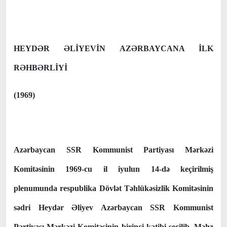
HEYDƏR ƏLİYEVİN AZƏRBAYCANA İLK
RƏHBƏRLİYİ
(1969)
Azərbaycan SSR Kommunist Partiyası Mərkəzi
Komitəsinin 1969-cu il iyulun 14-də keçirilmiş
plenumunda respublika Dövlət Təhlükəsizlik Komitəsinin
sədri Heydər Əliyev Azərbaycan SSR Kommunist
Partiyası Mərkəzi Komitəsinin birinci katibi seçilib. Məhz