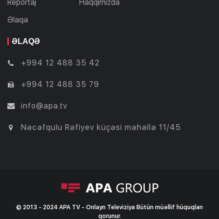
Reportaj
Haqqımızda
Əlaqə
ƏLAQƏ
+994 12 488 35 42
+994 12 488 35 79
info@apa.tv
Nəcəfqulu Rəfiyev küçəsi məhəllə 11/45
© 2013 - 2024 APA TV - Onlayn Televiziya Bütün müəllif hüquqları
qorunur.