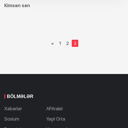
Kimsən sən
«
1
2
3
BÖLMƏLƏR
Xəbərlər
APAralel
Sosium
Yaşıl Orta