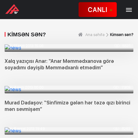
CANLI
KIMSƏN SƏN?
Ana səhifə
Kimsən sən?
11 iyun 2013 15:08
5531
Xalq yazıçısı Anar: “Anar Məmmədxanova görə
soyadımı dəyişib Məmmədxanlı etmədim”
4 iyun 2013 00:00
7909
Murad Dadaşov: “Sinfimizə gələn hər təzə qızı birinci
mən sevmişəm”
8 aprel 2013 19:49
8263