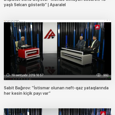
yaşlı Selcan göstərib” | Aparalel
19 sentyabr 2019 16:57
992
Sabit Bağırov: “İstismar olunan neft-qaz yataqlarında
hər kəsin kiçik payı var”