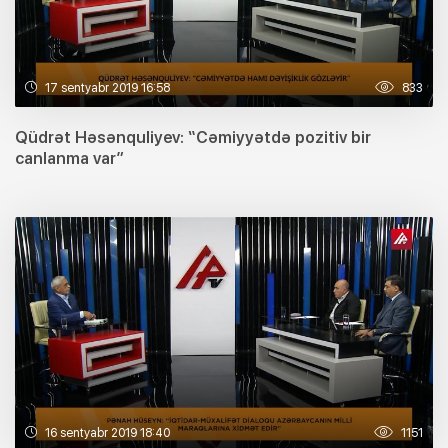
17 sentyabr 2019 16:58
833
Qüdrət Həsənquliyev: “Cəmiyyətdə pozitiv bir
canlanma var”
16 sentyabr 2019 18:40
1151