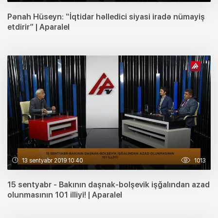
Pənah Hüseyn: “İqtidar həlledici siyasi iradə nümayiş
etdirir” | Aparalel
13 sentyabr 2019 10:40
1013
15 sentyabr - Bakının daşnak-bolşevik işğalından azad
olunmasının 101 illiyi! | Aparalel