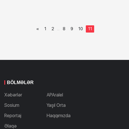
«
1
2
8
9
10
11
...
BÖLMƏLƏR
Xəbərlər
APAralel
Sosium
Yaşıl Orta
Reportaj
Haqqımızda
Əlaqə