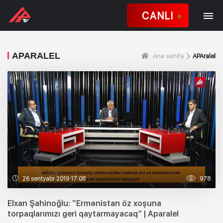
CANLI
APARALEL
Ana səhifə
APAralel
26 sentyabr 2019 17:08
978
Elxan Şahinoğlu: “Ermənistan öz xoşuna
torpaqlarımızı geri qaytarmayacaq” | Aparalel