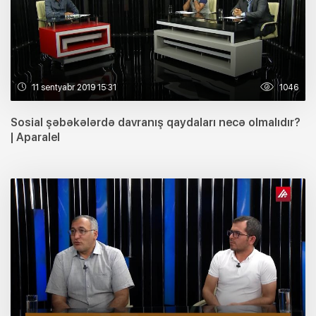
11 sentyabr 2019 15:31
1046
Sosial şəbəkələrdə davranış qaydaları necə olmalıdır?
| Aparalel