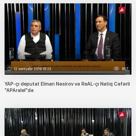
12 sentyabr 2019 18:23
957
YAP-çı deputat Elman Nəsirov və ReAL-çı Natiq Cəfərli
"APAralel"də