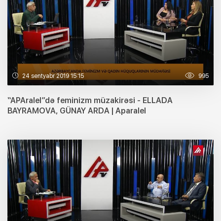
24 sentyabr 2019 15:15
995
“APAralel”də feminizm müzakirəsi - ELLADA
BAYRAMOVA, GÜNAY ARDA | Aparalel