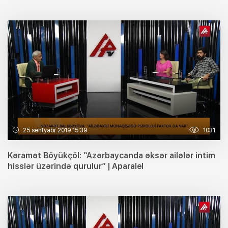
25 sentyabr 2019 15:39
1031
Kəramət Böyükçöl: “Azərbaycanda əksər ailələr intim
hisslər üzərində qurulur” | Aparalel