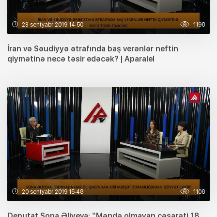
23 sentyabr 2019 14:50
1198
İran və Səudiyyə ətrafında baş verənlər neftin
qiymətinə necə təsir edəcək? | Aparalel
20 sentyabr 2019 15:48
1108
Deputat Sona Əliyeva: “Məndə olmayan cəsarəti 18