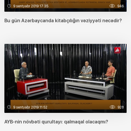
9 sentyabr 2019 17:35
946
Bu gün Azərbaycanda kitabçılığın vəziyyəti necədir?
9 sentyabr 2019 11:52
928
AYB-nin növbəti qurultayı: qalmaqal olacaqmı?