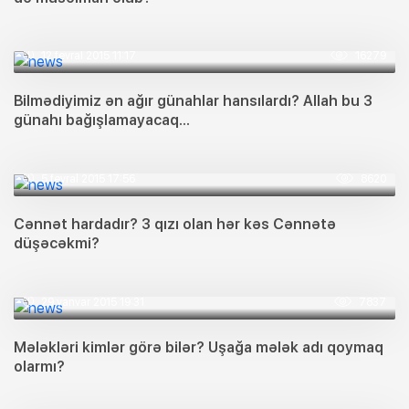
12 fevral 2015 11:17
16279
Bilmədiyimiz ən ağır günahlar hansılardı? Allah bu 3
günahı bağışlamayacaq...
5 fevral 2015 17:56
8620
Cənnət hardadır? 3 qızı olan hər kəs Cənnətə
düşəcəkmi?
29 yanvar 2015 19:31
7837
Mələkləri kimlər görə bilər? Uşağa mələk adı qoymaq
olarmı?