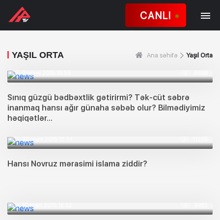
CANLI
YAŞIL ORTA
Ana səhifə
Yaşıl Orta
2 aprel 2015 16:55
6698
Sınıq güzgü bədbəxtlik gətirirmi? Tək-cüt səbrə
inanmaq hansı ağır günaha səbəb olur? Bilmədiyimiz
həqiqətlər...
20 mart 2015 13:51
11205
Hansı Novruz mərasimi islama ziddir?
12 mart 2015 16:52
9983