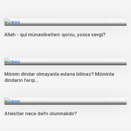
11 sentyabr 2014 14:47
5675
Allah - qul münasibətləri: qorxu, yoxsa sevgi?
4 sentyabr 2014 14:05
4100
Mömin dindar olmayanla evlənə bilməz? Möminlə
dindarın fərqi...
28 avqust 2014 11:49
5080
Ateistlər necə dəfn olunmalıdır?