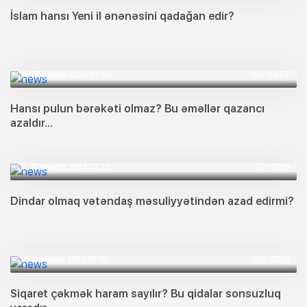
İslam hansı Yeni il ənənəsini qadağan edir?
18 dekabr 2014 17:09
5677
Hansı pulun bərəkəti olmaz? Bu əməllər qazancı
azaldır...
11 dekabr 2014 14:30
3716
Dindar olmaq vətəndaş məsuliyyətindən azad edirmi?
4 dekabr 2014 17:19
5292
Siqaret çəkmək haram sayılır? Bu qidalar sonsuzluq