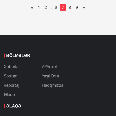
«
1
2
6
7
8
9
»
...
BÖLMƏLƏR
Xəbərlər
APAralel
Sosium
Yaşıl Orta
Reportaj
Haqqımızda
Əlaqə
ƏLAQƏ