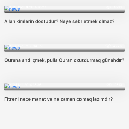
21 avqust 2014 18:27
4588
Allah kimlərin dostudur? Nəyə səbr etmək olmaz?
14 avqust 2014 15:00
4276
Qurana and içmək, pulla Quran oxutdurmaq günahdır?
24 iyul 2014 18:36
9810
Fitrəni neçə manat və nə zaman çıxmaq lazımdır?