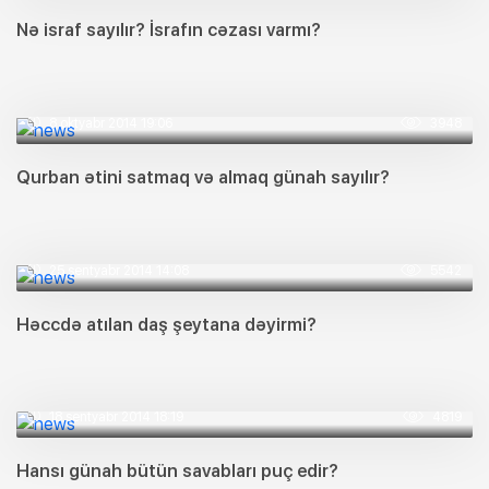
Nə israf sayılır? İsrafın cəzası varmı?
8 oktyabr 2014 19:06
3948
Qurban ətini satmaq və almaq günah sayılır?
25 sentyabr 2014 14:08
5542
Həccdə atılan daş şeytana dəyirmi?
18 sentyabr 2014 18:19
4819
Hansı günah bütün savabları puç edir?