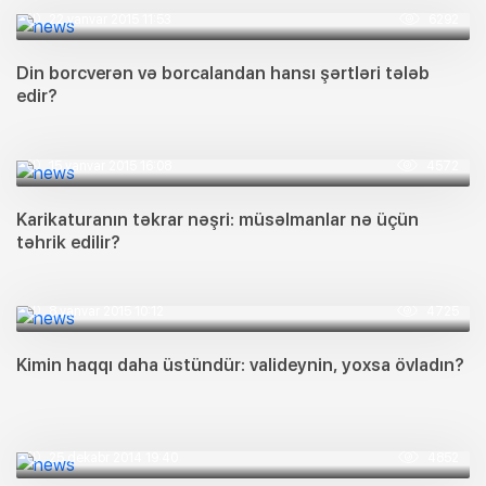
22 yanvar 2015 11:53
6292
Din borcverən və borcalandan hansı şərtləri tələb
edir?
15 yanvar 2015 16:08
4572
Karikaturanın təkrar nəşri: müsəlmanlar nə üçün
təhrik edilir?
8 yanvar 2015 10:12
4725
Kimin haqqı daha üstündür: valideynin, yoxsa övladın?
25 dekabr 2014 19:40
4852