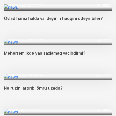
30 oktyabr 2014 19:17
5158
Övlad hansı halda valideyinin haqqını ödəyə bilər?
23 oktyabr 2014 18:23
6181
Məhərrəmlikdə yas saxlamaq vacibdirmi?
16 oktyabr 2014 14:59
4711
Nə ruzini artırıb, ömrü uzadır?
9 oktyabr 2014 16:21
5862