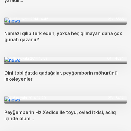
yaradır...
27 noyabr 2014 14:45
6565
Namazı qılıb tərk edən, yoxsa heç qılmayan daha çox
günah qazanır?
20 noyabr 2014 16:03
4634
Dini təbliğatda qadağalar, peyğəmbərin möhürünü
ləkələyənlər
6 noyabr 2014 14:20
6414
Peyğəmbərin Hz.Xədicə ilə toyu, övlad itkisi, aclıq
içində ölüm...