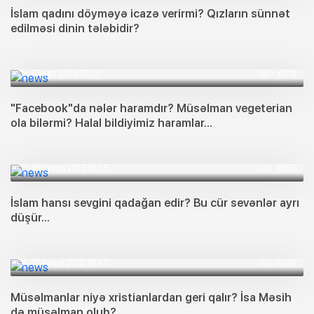
İslam qadını döyməyə icazə verirmi? Qızların sünnət
edilməsi dinin tələbidir?
5 mart 2015 17:17
6212
"Facebook"da nələr haramdır? Müsəlman vegeterian
ola bilərmi? Halal bildiyimiz haramlar...
26 fevral 2015 16:35
4595
İslam hansı sevgini qadağan edir? Bu cür sevənlər ayrı
düşür...
19 fevral 2015 16:47
5228
Müsəlmanlar niyə xristianlardan geri qalır? İsa Məsih
də müsəlman olub?