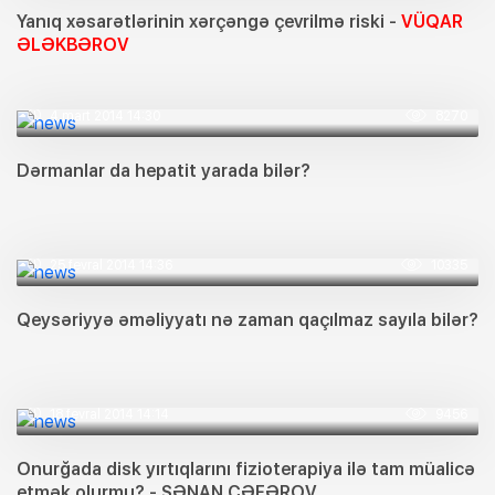
Yanıq xəsarətlərinin xərçəngə çevrilmə riski -
VÜQAR
ƏLƏKBƏROV
4 mart 2014 14:30
8270
Dərmanlar da hepatit yarada bilər?
25 fevral 2014 14:36
10335
Qeysəriyyə əməliyyatı nə zaman qaçılmaz sayıla bilər?
18 fevral 2014 14:14
9456
Onurğada disk yırtıqlarını fizioterapiya ilə tam müalicə
etmək olurmu? - SƏNAN CƏFƏROV