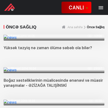
CANLI
ÖNCƏ SAĞLIQ
Ana səhifə
Öncə Sağlıq
1 aprel 2014 14:05
10696
Yüksək təzyiq nə zaman ölümə səbəb ola bilər?
18 mart 2014 14:04
25197
Boğaz xəstəliklərinin müalicəsində ənənəvi və müasir
yanaşmalar - ƏZİZAĞA TALIŞİNSKİ
11 mart 2014 16:33
8235