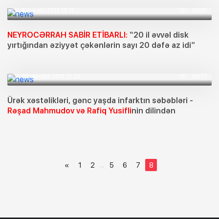
5 noyabr 2013 15:11
16381
NEYROCƏRRAH SABİR ETİBARLI:
“20 il əvvəl disk
yırtığından əziyyət çəkənlərin sayı 20 dəfə az idi”
29 oktyabr 2013 12:22
15371
Ürək xəstəlikləri, gənc yaşda infarktın səbəbləri -
Rəşad Mahmudov və Rafiq Yusifli
nin dilindən
«
1
2
5
6
7
8
...