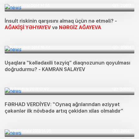
21 yanvar 2014 14:56
20817
İnsult riskinin qarşısını almaq üçün nə etməli? -
AĞAKİŞİ YƏHYAYEV
və
NƏRGİZ AĞAYEVA
14 yanvar 2014 15:44
21804
Uşaqlara “kəllədaxili təzyiq” diaqnozunun qoyulması
doğrudurmu? - KAMRAN SALAYEV
7 yanvar 2014 13:49
50582
FƏRHAD VERDİYEV: “Oynaq ağrılarından əziyyət
çəkənlər ilk növbədə artıq çəkidən xilas olmalıdır”
24 dekabr 2013 14:00
74041