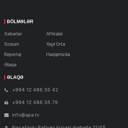
BÖLMƏLƏR
Xəbərlər
APAralel
Sosium
Yaşıl Orta
Reportaj
Haqqımızda
Əlaqə
ƏLAQƏ
+994 12 488 35 42
+994 12 488 35 79
info@apa.tv
Nəcəfqulu Rəfiyev küçəsi məhəllə 11/45