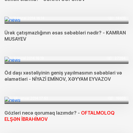
11 fevral 2014 16:14
14415
Ürək çatışmazlığının əsas səbəbləri nədir? - KAMRAN
MUSAYEV
4 fevral 2014 16:19
27364
Öd daşı xəstəliyinin geniş yayılmasının səbəbləri və
əlamətləri - NİYAZİ EMİNOV, XƏYYAM EYVAZOV
28 yanvar 2014 17:53
16938
Gözləri necə qorumaq lazımdır? -
OFTALMOLOQ
ELŞƏN İBRAHİMOV