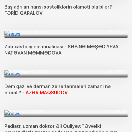
Baş ağrıları hansı xəstəliklərin əlaməti ola bilər? -
FƏRİD QARALOV
17 dekabr 2013 14:25
39522
Zob xəstəliyinin müalicəsi - SƏBİNƏ MƏŞƏDİYEVA,
NATƏVAN MƏMMƏDOVA
10 dekabr 2013 14:35
7772
Dəm qazı və dərman zəhərlənmələri zamanı nə
etməli? -
AZƏR MAQSUDOV
3 dekabr 2013 16:11
14320
Pediatr, uzman doktor Əli Quliyev: “Əvvəlki