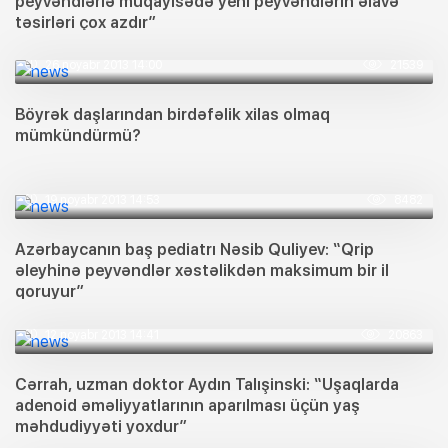
peyvəndlərlə müqayisədə yeni peyvəndlərin əlavə
təsirləri çox azdır”
26 noyabr 2013 14:00
21539
Böyrək daşlarından birdəfəlik xilas olmaq
mümkündürmü?
19 noyabr 2013 14:53
8482
Azərbaycanın baş pediatrı Nəsib Quliyev: “Qrip
əleyhinə peyvəndlər xəstəlikdən maksimum bir il
qoruyur”
12 noyabr 2013 14:41
20863
Cərrah, uzman doktor Aydın Talışinski: “Uşaqlarda
adenoid əməliyyatlarının aparılması üçün yaş
məhdudiyyəti yoxdur”