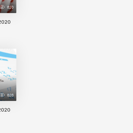
820
.2020
828
.2020