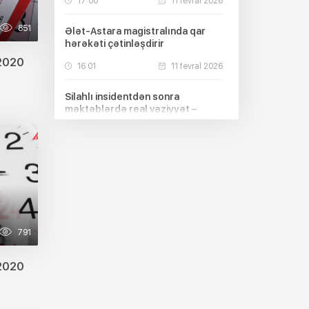
17:00
11 fevral 2026
851
Ələt-Astara magistralında qar
hərəkəti çətinləşdirir
.2020
16:01
11 fevral 2026
Silahlı insidentdən sonra
məktəblərdə real vəziyyət –
Qapıda mühafizə YOXDUR
19:00
10 fevral 2026
Beyləqanda yeni doğulan körpə
ölüb
18:08
10 fevral 2026
791
Tapılan dəfinələr kimə məxsus
olur? – HÜQUQİ İZAH
.2020
10:17
10 fevral 2026
Bu balıqlarla bağlı xəbərdarlıq: