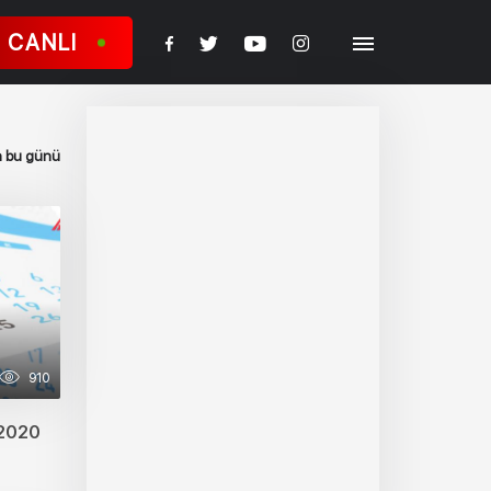
CANLI
 bu günü
910
.2020