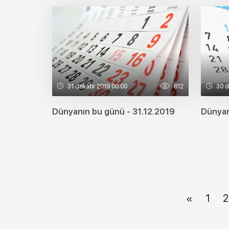
31 dekabr 2019 00:00
812
30 d
Dünyanın bu günü - 31.12.2019
Dünyan
«
1
2