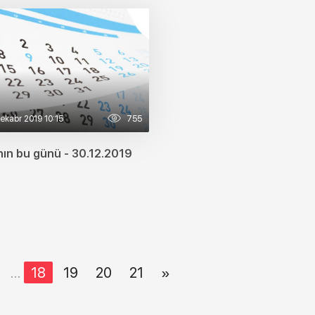
ekabr 2019 10:15
755
ın bu günü - 30.12.2019
...
18
19
20
21
»