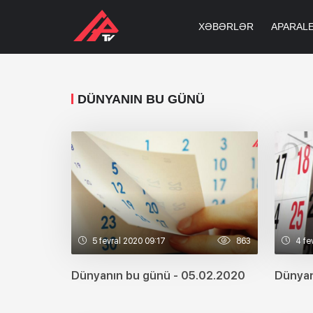
XƏBƏRLƏR
APARAL
DÜNYANIN BU GÜNÜ
5 fevral 2020 09:17
863
4 fe
Dünyanın bu günü - 05.02.2020
Dünyan