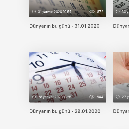
31 yanvar 2020 10:54
872
30 y
Dünyanın bu günü - 31.01.2020
Dünyan
28 yanvar 2020 11:25
844
27 y
Dünyanın bu günü - 28.01.2020
Dünyan