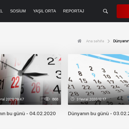
EL
SOSIUM
YAŞIL ORTA
REPORTAJ
Ana səhifə
Dünyanın
vral 2020 09:47
868
3 fevral 2020 12:17
ın bu günü - 04.02.2020
Dünyanın bu günü - 03.02