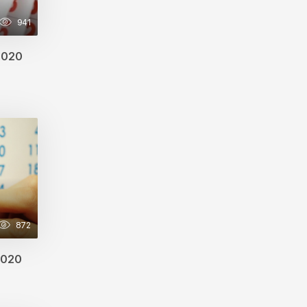
941
2020
872
2020