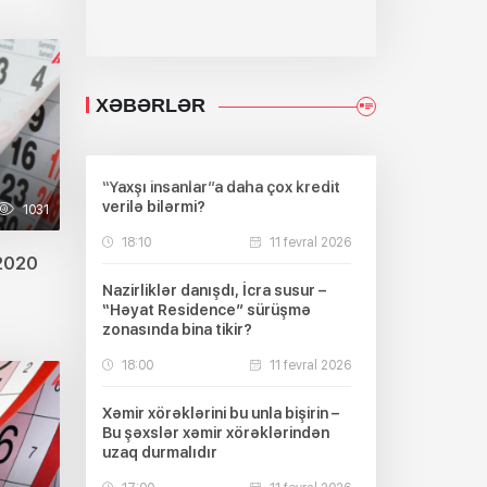
XƏBƏRLƏR
“Yaxşı insanlar”a daha çox kredit
verilə bilərmi?
1031
18:10
11 fevral 2026
.2020
Nazirliklər danışdı, İcra susur –
“Həyat Residence” sürüşmə
zonasında bina tikir?
18:00
11 fevral 2026
Xəmir xörəklərini bu unla bişirin –
Bu şəxslər xəmir xörəklərindən
uzaq durmalıdır