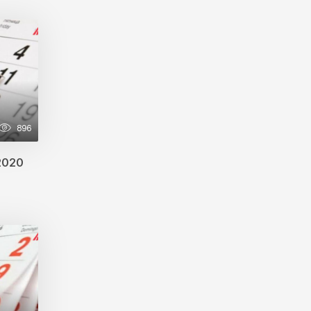
Süfrənizdə gizli təhlükə...
20:00
9 fevral 2026
Azərbaycanda avaralara 20
manat cərimə yazılır?
19:23
9 fevral 2026
Şamaxıdakı “Pir Mərdəkan
896
xanəgahı” tarixi abidəsi tarixə
qovuşmaq üzrədir
.2020
18:46
9 fevral 2026